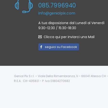
085.7996940
info@genialpix.com
A tua disposizione dal Lunedì al Venerdì
9:30-12:30 / 15:30-18:30
Clicca qui per inviarci una Mail
seguici su Facebook
Genial Pix S.r.l. – Viale Della Rimembranza, 1i – 66041 Atessa CH
R.E.A.: CH-435821 - P. Iva 01804270682