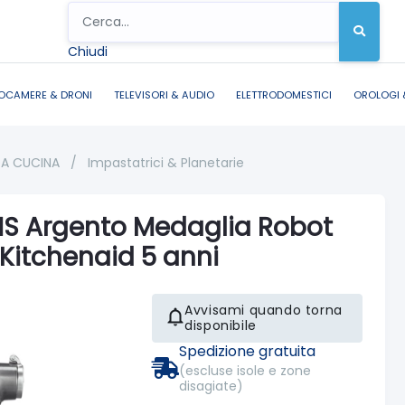
Chiudi
OCAMERE & DRONI
TELEVISORI & AUDIO
ELETTRODOMESTICI
OROLOGI 
DA CUCINA
/
Impastatrici & Planetarie
S Argento Medaglia Robot
 Kitchenaid 5 anni
Avvisami quando torna
disponibile
Spedizione gratuita
(escluse isole e zone
disagiate)