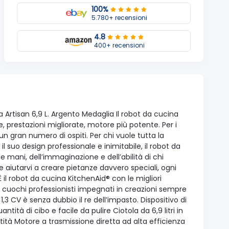
100%
5.780+ recensioni
4.8
400+ recensioni
rtisan 6,9 L. Argento Medaglia Il robot da cucina
e, prestazioni migliorate, motore più potente. Per i
un gran numero di ospiti. Per chi vuole tutta la
l suo design professionale e inimitabile, il robot da
e mani, dell’immaginazione e dell’abilità di chi
rvi e aiutarvi a creare pietanze davvero speciali, ogni
il robot da cucina KitchenAid® con le migliori
ai cuochi professionisti impegnati in creazioni sempre
,3 CV è senza dubbio il re dell’impasto. Dispositivo di
ità di cibo e facile da pulire Ciotola da 6,9 litri in
tità Motore a trasmissione diretta ad alta efficienza