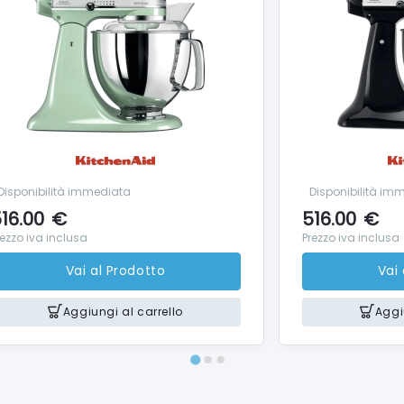
Disponibilità immediata
Disponibilità im
16.00
€
516.00
€
rezzo iva inclusa
Prezzo iva inclusa
Vai al Prodotto
Vai
Aggiungi al carrello
Aggi