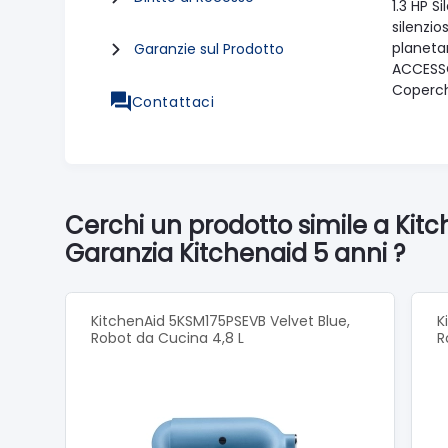
1.3 HP S
silenzio
planetar
Garanzie sul Prodotto
ACCESSOR
Coperch
Contattaci
Cerchi un prodotto simile a Ki
Garanzia Kitchenaid 5 anni ?
KitchenAid 5KSM175PSEVB Velvet Blue,
K
Robot da Cucina 4,8 L
R