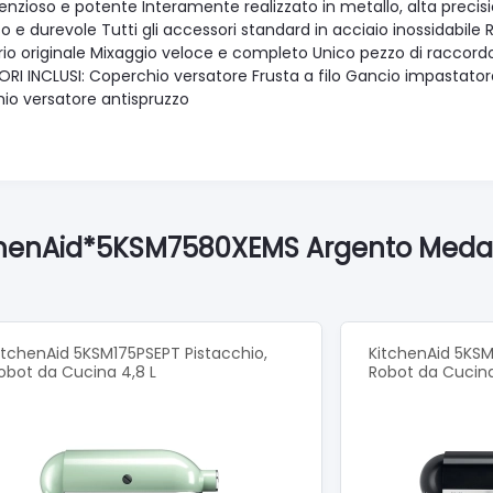
ilenzioso e potente Interamente realizzato in metallo, alta prec
so e durevole Tutti gli accessori standard in acciaio inossidabile 
io originale Mixaggio veloce e completo Unico pezzo di raccordo 
I INCLUSI: Coperchio versatore Frusta a filo Gancio impastatore F
io versatore antispruzzo
tchenAid*5KSM7580XEMS Argento Medagl
itchenAid 5KSM175PSEPT Pistacchio,
KitchenAid 5KSM
obot da Cucina 4,8 L
Robot da Cucina