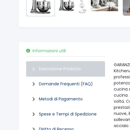
Informazioni utili
GARANZI
Descrizione Prodotto
KitchenA
professi
potenza 
Domande Frequenti (FAQ)
cucina A
cucina. 
Metodi di Pagamento
volta. C
prestazi
nuove, i
Spese e Tempi di Spedizione
sollevam
acciaio 
Diritto di Recesso