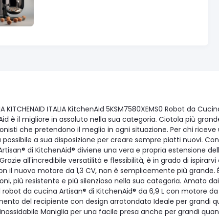
A KITCHENAID ITALIA KitchenAid 5KSM7580XEMS0 Robot da Cucina A
id è il migliore in assoluto nella sua categoria. Ciotola più grand
onisti che pretendono il meglio in ogni situazione. Per chi riceve 
possibile a sua disposizione per creare sempre piatti nuovi. Con i
rtisan® di KitchenAid® diviene una vera e propria estensione dell
Grazie all'incredibile versatilità e flessibilità, è in grado di ispira
on il nuovo motore da 1,3 CV, non è semplicemente più grande. È 
oni, più resistente e più silenzioso nella sua categoria. Amato d
l robot da cucina Artisan® di KitchenAid® da 6,9 L con motore da 1
ento del recipiente con design arrotondato Ideale per grandi quant
inossidabile Maniglia per una facile presa anche per grandi quan