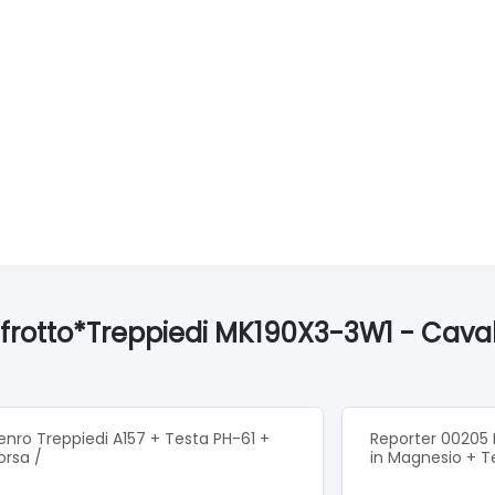
nfrotto*Treppiedi MK190X3-3W1 - Cava
enro Treppiedi A157 + Testa PH-61 +
Reporter 00205 
orsa /
in Magnesio + T