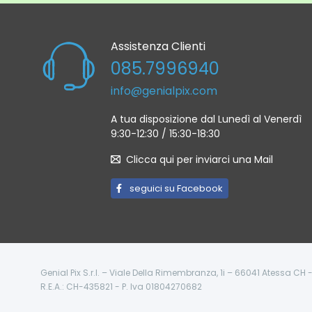
Assistenza Clienti
085.7996940
info@genialpix.com
A tua disposizione dal Lunedì al Venerdì
9:30-12:30 / 15:30-18:30
Clicca qui per inviarci una Mail
seguici su Facebook
Genial Pix S.r.l. – Viale Della Rimembranza, 1i – 66041 Atessa CH
R.E.A.: CH-435821 - P. Iva 01804270682