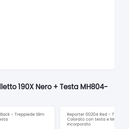
lletto 190X Nero + Testa MH804-
Black - Treppiede Slim
Reporter 00204 Red - Treppie
esta
Colorato con testa e Monopie
incorporato