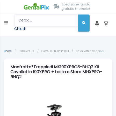
Spedizione rapida
gratuita (no isole)
Chiudi
Home
/
FOTOGRAFIA
/
CAVALLETTI TREPPIEDI
/
Cavalletti e treppiedi
Manfrotto*Treppiedi MK190XPRO3-BHQ2 Kit
Cavalletto 190XPRO + testa a Sfera MHXPRO-
BHQ2