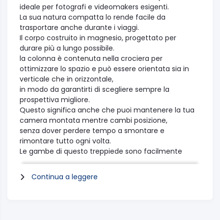
ideale per fotografi e videomakers esigenti.
La sua natura compatta lo rende facile da
trasportare anche durante i viaggi.
Il corpo costruito in magnesio, progettato per
durare più a lungo possibile.
la colonna è contenuta nella crociera per
ottimizzare lo spazio e può essere orientata sia in
verticale che in orizzontale,
in modo da garantirti di scegliere sempre la
prospettiva migliore.
Questo significa anche che puoi mantenere la tua
camera montata mentre cambi posizione,
senza dover perdere tempo a smontare e
rimontare tutto ogni volta.
Le gambe di questo treppiede sono facilmente
allungabili e regolabili e ogni sezione può essere
bloccata o
Continua a leggere
sbloccata individualmente grazie alle leve del
sistema di blocco Quick Power Lock (QPL).
l’angolazione in un modo più facile che mai, ed ha
anche un corpo costruito in magnesio, progettato