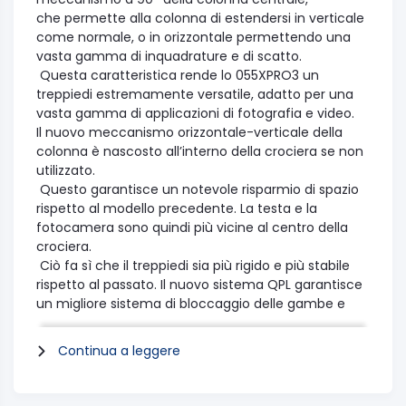
che permette alla colonna di estendersi in verticale
come normale, o in orizzontale permettendo una
vasta gamma di inquadrature e di scatto.
Questa caratteristica rende lo 055XPRO3 un
treppiedi estremamente versatile, adatto per una
vasta gamma di applicazioni di fotografia e video.
Il nuovo meccanismo orizzontale-verticale della
colonna è nascosto all’interno della crociera se non
utilizzato.
Questo garantisce un notevole risparmio di spazio
rispetto al modello precedente. La testa e la
fotocamera sono quindi più vicine al centro della
crociera.
Ciò fa sì che il treppiedi sia più rigido e più stabile
rispetto al passato. Il nuovo sistema QPL garantisce
un migliore sistema di bloccaggio delle gambe e
migliora la capacità di portata del treppiedi.
Lo 055XPRO3 è un prodotto made in Italy by Manfrotto .
Continua a leggere