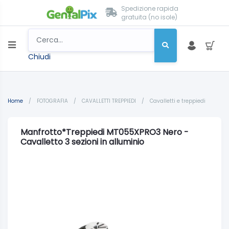
Spedizione rapida
gratuita (no isole)
Chiudi
Home
/
FOTOGRAFIA
/
CAVALLETTI TREPPIEDI
/
Cavalletti e treppiedi
Manfrotto*Treppiedi MT055XPRO3 Nero -
Cavalletto 3 sezioni in alluminio