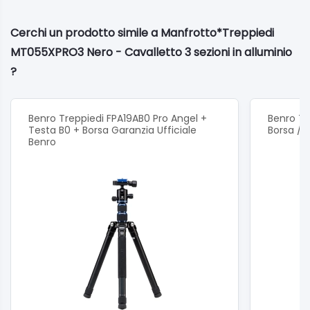
Cerchi un prodotto simile a Manfrotto*Treppiedi
MT055XPRO3 Nero - Cavalletto 3 sezioni in alluminio
?
Benro Treppiedi FPA19AB0 Pro Angel +
Benro Tr
Testa B0 + Borsa Garanzia Ufficiale
Borsa /
Benro