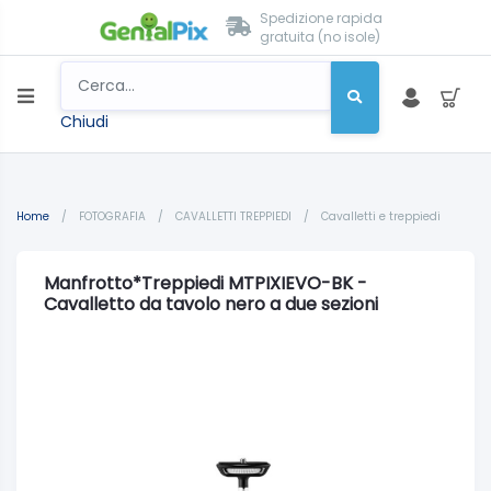
Spedizione rapida
gratuita (no isole)
Chiudi
Home
/
FOTOGRAFIA
/
CAVALLETTI TREPPIEDI
/
Cavalletti e treppiedi
Manfrotto*Treppiedi MTPIXIEVO-BK -
Cavalletto da tavolo nero a due sezioni