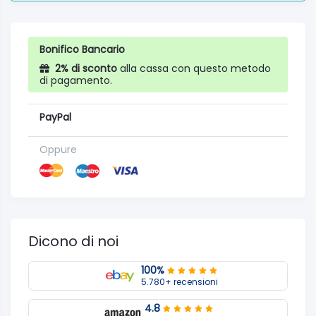
Bonifico Bancario
2% di sconto
alla cassa con questo metodo
di pagamento.
PayPal
Oppure
Dicono di noi
100%
5.780+ recensioni
4.8