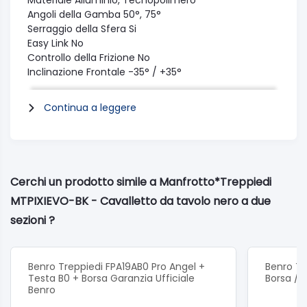
Materiale
Alluminio, Tecnopolimero
Angoli della Gamba
50°, 75°
Serraggio della Sfera
Si
Easy Link
No
Controllo della Frizione
No
Inclinazione Frontale
-35° / +35°
Inclinazione Laterale
-90° / +40°
Tipo di gamba
Tubo singolo
Continua a leggere
Tipo di bloccaggio
A pulsante
Sezioni Gamba
2
Temperatura di Lavoro Massima
60 C
Temperatura di Lavoro Minima
-30 C
Rotazione Panoramica
360
Cerchi un prodotto simile a Manfrotto*Treppiedi
Tipo di Piastra
Fissa - con attacco 1/4-20″
MTPIXIEVO-BK - Cavalletto da tavolo nero a due
sezioni ?
Benro Treppiedi FPA19AB0 Pro Angel +
Benro Tr
Testa B0 + Borsa Garanzia Ufficiale
Borsa /
Benro