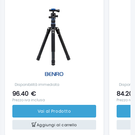
Disponibilità immediata
Disponib
96.40
€
84.20
Prezzo iva inclusa
Prezzo iva
Vai al Prodotto
Aggiungi al carrello