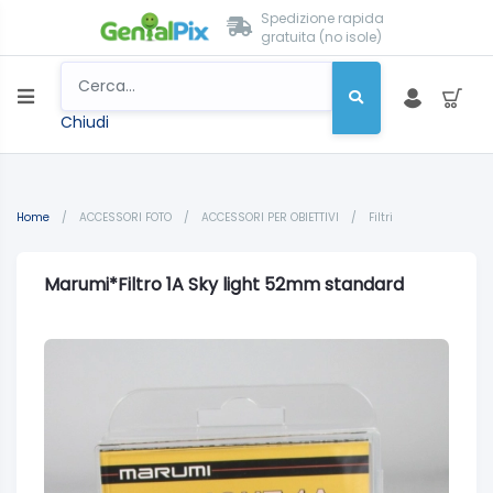
Spedizione rapida
gratuita (no isole)
Chiudi
Home
/
ACCESSORI FOTO
/
ACCESSORI PER OBIETTIVI
/
Filtri
Marumi*Filtro 1A Sky light 52mm standard