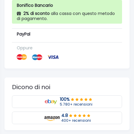
Bonifico Bancario
2% di sconto
alla cassa con questo metodo
di pagamento.
PayPal
Oppure
Dicono di noi
100%
5.780+ recensioni
4.8
400+ recensioni