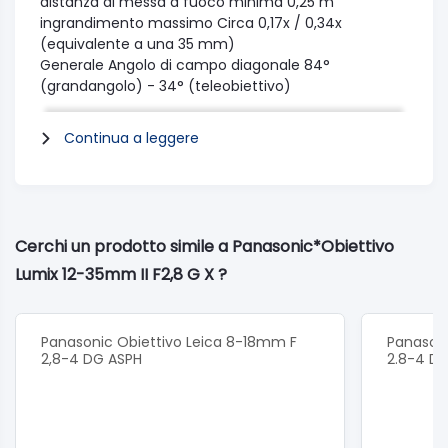
distanza di messa a fuoco minima
0,25 m
ingrandimento massimo
Circa 0,17x / 0,34x
(equivalente a una 35 mm)
Generale
Angolo di campo diagonale
84°
(grandangolo) - 34° (teleobiettivo)
dimensione filtro
φ 58 mm
diametro massimo
φ 67,6 mm
Continua a leggere
lunghezza totale
Circa 73,8 mm (dall'estremità
dell'obiettivo alla base di montaggio)
Peso
Circa 305 g (esclusi copriobiettivo,
copriobiettivo posteriore e paraluce)
Accessori standard
Copriobiettivo, copriobiettivo
Cerchi un prodotto simile a Panasonic*Obiettivo
posteriore, paraluce, custodia per obiettivo
Lumix 12-35mm II F2,8 G X ?
Panasonic Obiettivo Leica 8-18mm F
Panasoni
2,8-4 DG ASPH
2.8-4 DG