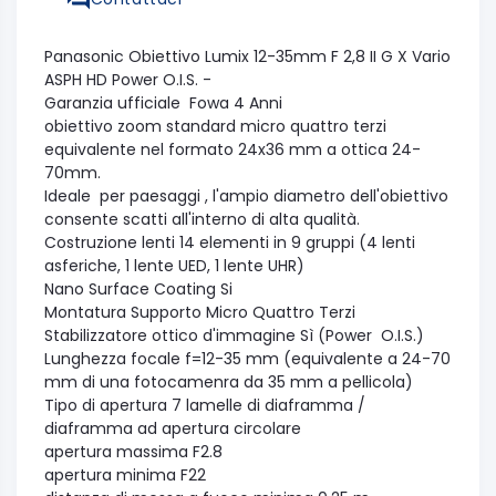
Panasonic Obiettivo Lumix 12-35mm F 2,8 II G X Vario
ASPH HD Power O.I.S. -
Garanzia ufficiale Fowa 4 Anni
obiettivo zoom standard micro quattro terzi
equivalente nel formato 24x36 mm a ottica 24-
70mm.
Ideale per paesaggi , l'ampio diametro dell'obiettivo
consente scatti all'interno di alta qualità.
Costruzione lenti
14 elementi in 9 gruppi (4 lenti
asferiche, 1 lente UED, 1 lente UHR)
Nano Surface Coating
Si
Montatura
Supporto Micro Quattro Terzi
Stabilizzatore ottico d'immagine
Sì (Power O.I.S.)
Lunghezza focale
f=12-35 mm (equivalente a 24-70
mm di una fotocamenra da 35 mm a pellicola)
Tipo di apertura
7 lamelle di diaframma /
diaframma ad apertura circolare
apertura massima
F2.8
apertura minima
F22