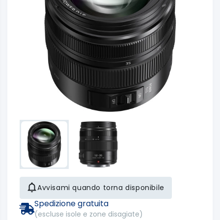
Avvisami quando torna disponibile
Spedizione gratuita
(escluse isole e zone disagiate)