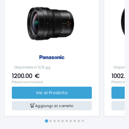
Disponibile in 5/8 gg
Disponib
1200.00
€
1002.0
Prezzo iva inclusa
Prezzo iva
Vai al Prodotto
Aggiungi al carrello