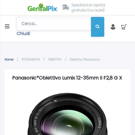
Spedizione rapida
gratuita (no isole)
Chiudi
Home
/
FOTOGRAFIA
/
OBIETTIVI
/
Obiettivi Panasonic
Panasonic*Obiettivo Lumix 12-35mm II F2,8 G X