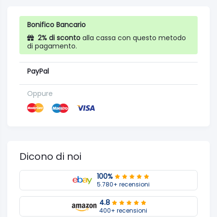
Bonifico Bancario
2% di sconto
alla cassa con questo metodo
di pagamento.
PayPal
Oppure
Dicono di noi
100%
5.780+ recensioni
4.8
400+ recensioni