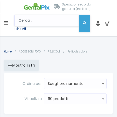
Spedizione rapida
gratuita (no isole)
Chiudi
Home
/
ACCESSORI FOTO
/
PELLICOLE
/
Pellicole colore
Mostra Filtri
Ordina per
Scegli ordinamento
Visualizza
60 prodotti