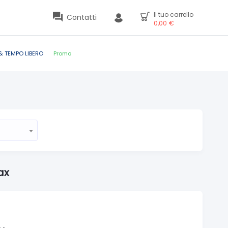
Il tuo carrello
Contatti
0,00
€
& TEMPO LIBERO
Promo
ax