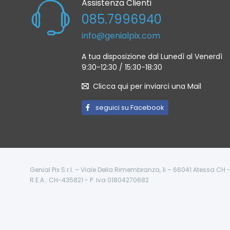
Assistenza Clienti
085.7996940
info@genialpix.com
A tua disposizione dal Lunedì al Venerdì
9:30-12:30 / 15:30-18:30
Clicca qui per inviarci una Mail
seguici su Facebook
Genial Pix S.r.l. – Viale Della Rimembranza, 1i – 66041 Atessa CH
R.E.A.: CH-435821 - P. Iva 01804270682