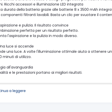
. Ricchi accessori e illuminazione LED integrata
 durata della batteria grazie alle batterie 8 x 3500 mAh integr
componenti filtranti lavabili. Basta un clic per svuotare il conten
 Aspirazione e pulizia. Il risultato convince
binazione perfetta per un risultato perfetto.
ta l'aspirazione e la pulizia in modo diverso.
Una luce si accende
de una luce. A volte l'illuminazione ottimale aiuta a ottenere un 
0 minuti di utilizzo.
gia all'avanguardia
ualità e le prestazioni portano ai migliori risultati.
ri | Molto ampio
er quasi tutti i tipi di utilizzo, grazie alle spazzole motorizzate per
inua a leggere
o, la pulizia del pavimento e l'aspirazione. E molto altro ancora.
 tutto
ratti di pavimenti duri, piastrelle, moquette o moquette, con il