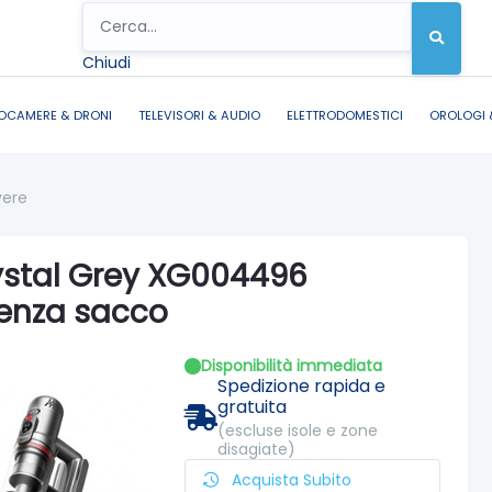
Chiudi
OCAMERE & DRONI
TELEVISORI & AUDIO
ELETTRODOMESTICI
OROLOGI 
vere
ystal Grey XG004496
senza sacco
Disponibilità immediata
Spedizione rapida e
gratuita
(escluse isole e zone
disagiate)
Acquista Subito