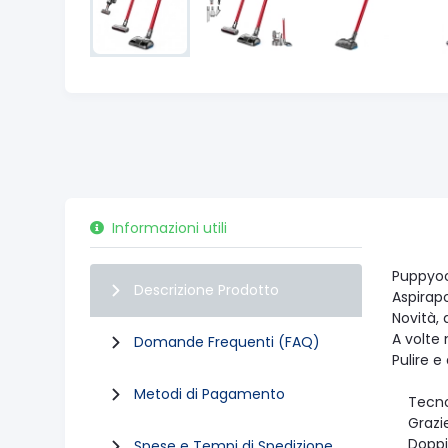
Informazioni utili
Puppyoo
Descrizione Prodotto
Aspirapo
Novità, 
A volte 
Domande Frequenti (FAQ)
Pulire e
Metodi di Pagamento
Tecnolo
Grazie a
Doppia 
Spese e Tempi di Spedizione