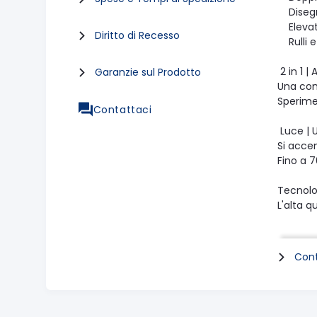
Disegni
Elevata
Diritto di Recesso
Rulli e 
2 in 1 |
Garanzie sul Prodotto
Una com
Sperimen
Contattaci
Luce | 
Si accen
Fino a 7
Tecnolo
L'alta q
Accesso
Adatto p
Cont
materass
Uno per
Che si t