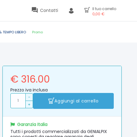
Il tuo carrello
Contatti
0,00
€
& TEMPO LIBERO
Promo
€ 316.00
Prezzo iva inclusa
-
Aggiungi al carrello
+
Garanzia Italia
Tutti i prodotti commercializzati da GENIALPIX
sono coperti da regolare garanzia degli