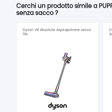
pulito.
Cerchi un prodotto simile a PUP
La testi
senza sacco ?
Capelli 
I peli 
Volete 
Dyson V8 Absolute Aspirapolvere senza
D
filo
A
Aspirazi
I pavime
Pulire e
Contenu
Corpo pr
quadrat