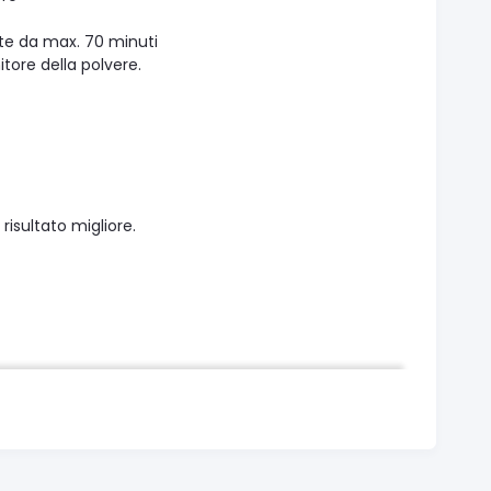
ate da max. 70 minuti
itore della polvere.
risultato migliore.
 i principali settori di applicazione, come la pulizia del
 tampone Puppyoo T12 tutto sarà di nuovo bello e