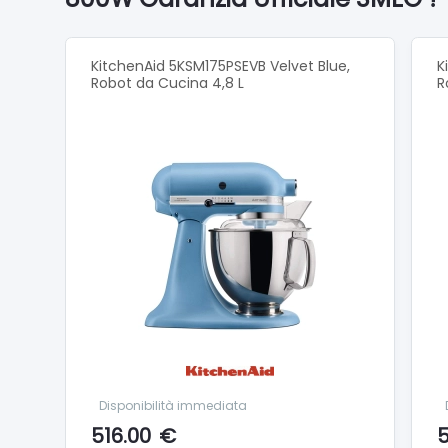
Tension
KitchenAid 5KSM175PSEVB Velvet Blue,
K
Robot da Cucina 4,8 L
R
Disponibilità immediata
516.00
€
5