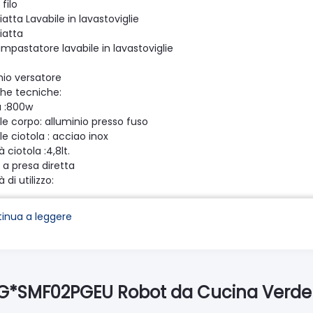
 filo
iatta Lavabile in lavastoviglie
iatta
mpastatore lavabile in lavastoviglie
io versatore
che tecniche:
 :800w
le corpo: alluminio presso fuso
e ciotola : acciao inox
 ciotola :4,8lt.
 a presa diretta
 di utilizzo:
max: 12
min: 2
inua a leggere
 per dolci max: 2,6 Kg
 pronto per torta max: 2,0 Kg
 per pasta all'uovo: 500g impasto totale con 3 uova (dim. medi
per pane/pizza: 1,8 Kg impasto totale (max 1.2 kg farina)
ontata max: 1 l
EG*SMF02PGEU Robot da Cucina Verde p
ontata min: 100 ml
za cavo: 1mt.