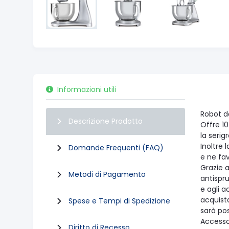
Informazioni utili
Robot da
Descrizione Prodotto
Offre 10
la serig
Inoltre 
Domande Frequenti (FAQ)
e ne fa
Grazie a
Metodi di Pagamento
antispru
e agli a
acquist
Spese e Tempi di Spedizione
sarà pos
Accessor
Diritto di Recesso