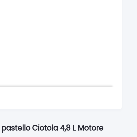
e 53-63 g)
astello Ciotola 4,8 L Motore