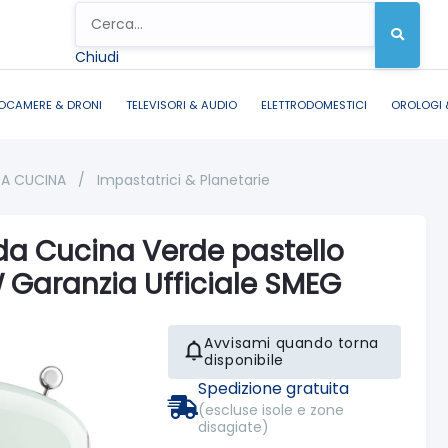
Chiudi
OCAMERE & DRONI
TELEVISORI & AUDIO
ELETTRODOMESTICI
OROLOGI 
DA CUCINA
/
Impastatrici & Planetarie
a Cucina Verde pastello
 Garanzia Ufficiale SMEG
Avvisami quando torna
disponibile
Spedizione gratuita
(escluse isole e zone
disagiate)