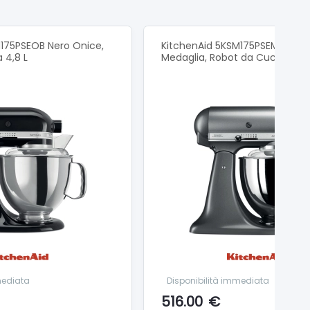
175PSEOB Nero Onice,
KitchenAid 5KSM175PSEMS Arge
 4,8 L
Medaglia, Robot da Cucina 4,8
mediata
Disponibilità immediata
516.00
€