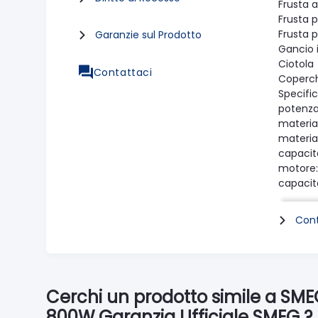
Frusta a
Frusta p
Frusta p
Garanzie sul Prodotto
Gancio i
Ciotola
Contattaci
Coperch
Specifi
potenza
materia
material
capacità
motore:
capacità
Albumi 
Albumi 
Cont
Impasto
Impasto
Impasto
Impasto 
Panna m
Cerchi un prodotto simile a SM
Panna m
800W Garanzia Ufficiale SMEG ?
lunghez