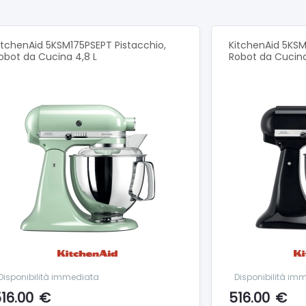
e: 220-240 V
itchenAid 5KSM175PSEPT Pistacchio,
KitchenAid 5KSM
obot da Cucina 4,8 L
Robot da Cucina
Disponibilità immediata
Disponibilità im
16.00
€
516.00
€