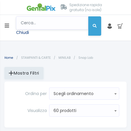
Spedizione rapida
gratuita (no isole)
Chiudi
Home
/
STAMPANTI & CARTE
/
MINILAB
/
Snap Lab
Mostra Filtri
Ordina per
Scegli ordinamento
Visualizza
60 prodotti