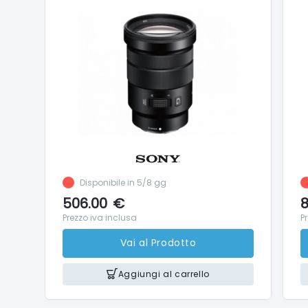
Disponibile in 5/8 gg
506.00
€
8
Prezzo iva inclusa
P
Vai al Prodotto
Aggiungi al carrello