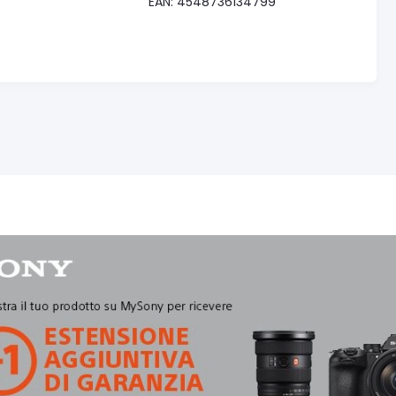
EAN: 4548736134799