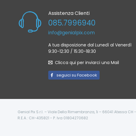
Assistenza Clienti
085.7996940
info@genialpix.com
A tua disposizione dal Lunedì al Venerdì
9:30-12:30 / 15:30-18:30
Clicca qui per inviarci una Mail
seguici su Facebook
Genial Pix S.r.l. – Viale Della Rimembranza, 1i – 66041 Atessa CH
R.E.A.: CH-435821 - P. Iva 01804270682