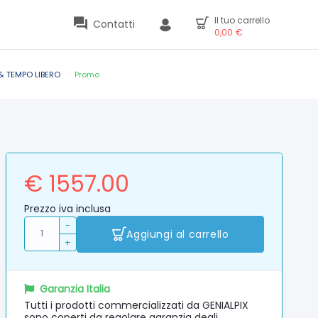
Il tuo carrello
Contatti
0,00
€
& TEMPO LIBERO
Promo
€ 1557.00
Prezzo iva inclusa
-
Aggiungi al carrello
+
Garanzia Italia
Tutti i prodotti commercializzati da GENIALPIX
sono coperti da regolare garanzia degli