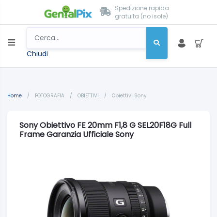
Spedizione rapida
gratuita (no isole)
Chiudi
Home
/
FOTOGRAFIA
/
OBIETTIVI
/
Obiettivi Sony
Sony Obiettivo FE 20mm F1,8 G SEL20F18G Full
Frame Garanzia Ufficiale Sony