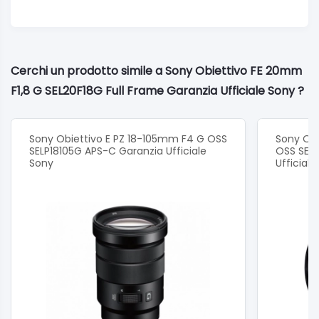
Cerchi un prodotto simile a Sony Obiettivo FE 20mm
F1,8 G SEL20F18G Full Frame Garanzia Ufficiale Sony ?
Sony Obiettivo E PZ 18-105mm F4 G OSS
Sony Ob
SELP18105G APS-C Garanzia Ufficiale
OSS SEL
Sony
Ufficial