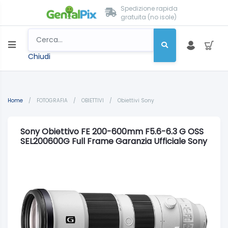
Spedizione rapida
gratuita (no isole)
Chiudi
Home
/
FOTOGRAFIA
/
OBIETTIVI
/
Obiettivi Sony
Sony Obiettivo FE 200-600mm F5.6-6.3 G OSS
SEL200600G Full Frame Garanzia Ufficiale Sony