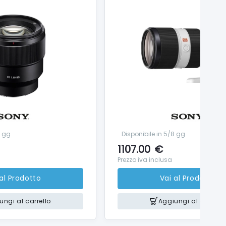
8 gg
Disponibile in 5/8 gg
1107.00
€
Prezzo iva inclusa
 al Prodotto
Vai al Prodotto
ungi al carrello
Aggiungi al carrello