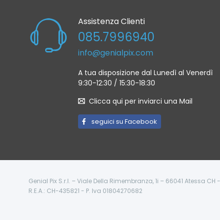
Assistenza Clienti
085.7996940
info@genialpix.com
A tua disposizione dal Lunedì al Venerdì
9:30-12:30 / 15:30-18:30
Clicca qui per inviarci una Mail
seguici su Facebook
Genial Pix S.r.l. – Viale Della Rimembranza, 1i – 66041 Atessa CH
R.E.A.: CH-435821 - P. Iva 01804270682