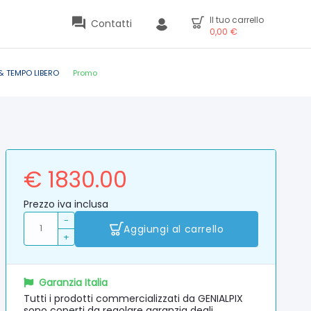
Il tuo carrello
Contatti
0,00
€
& TEMPO LIBERO
Promo
€ 1830.00
Prezzo iva inclusa
-
Aggiungi al carrello
+
Garanzia Italia
Tutti i prodotti commercializzati da GENIALPIX
sono coperti da regolare garanzia degli