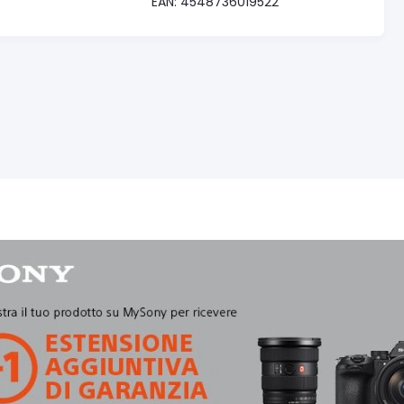
EAN: 4548736019522