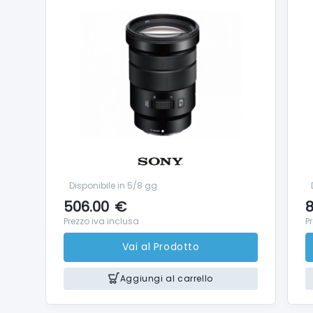
Disponibile in 5/8 gg
506.00
€
8
Prezzo iva inclusa
P
Vai al Prodotto
Aggiungi al carrello