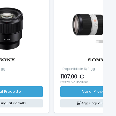
8 gg
Disponibile in 5/8 gg
1107.00
€
Prezzo iva inclusa
 al Prodotto
Vai al Prodotto
ungi al carrello
Aggiungi al carrello