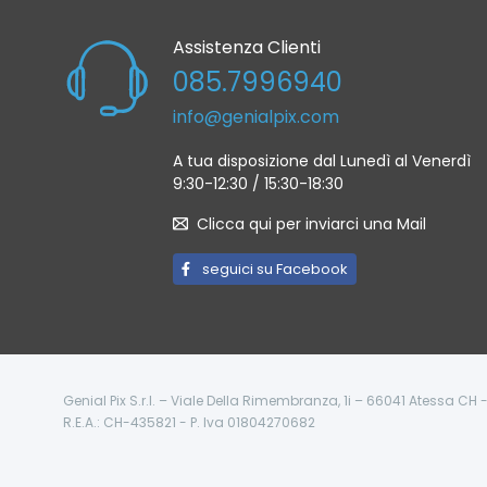
Assistenza Clienti
085.7996940
info@genialpix.com
A tua disposizione dal Lunedì al Venerdì
9:30-12:30 / 15:30-18:30
Clicca qui per inviarci una Mail
seguici su Facebook
Genial Pix S.r.l. – Viale Della Rimembranza, 1i – 66041 Atessa CH
R.E.A.: CH-435821 - P. Iva 01804270682