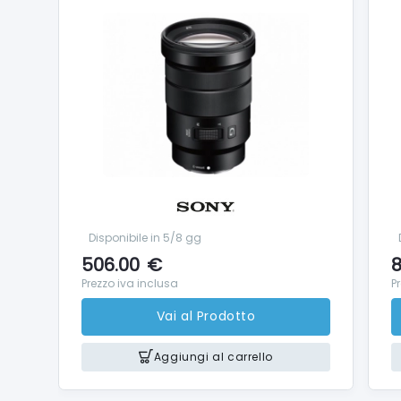
Disponibile in 5/8 gg
506.00
€
8
Prezzo iva inclusa
P
Vai al Prodotto
Aggiungi al carrello