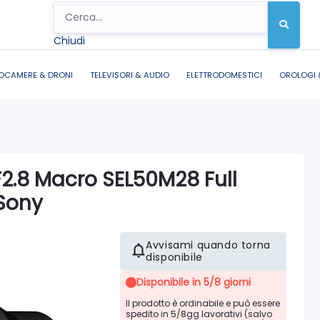
Chiudi
OCAMERE & DRONI
TELEVISORI & AUDIO
ELETTRODOMESTICI
OROLOGI 
2.8 Macro SEL50M28 Full
 Sony
Avvisami quando torna
disponibile
Disponibile in 5/8 giorni
Il prodotto è ordinabile e può essere
spedito in 5/8gg lavorativi (salvo