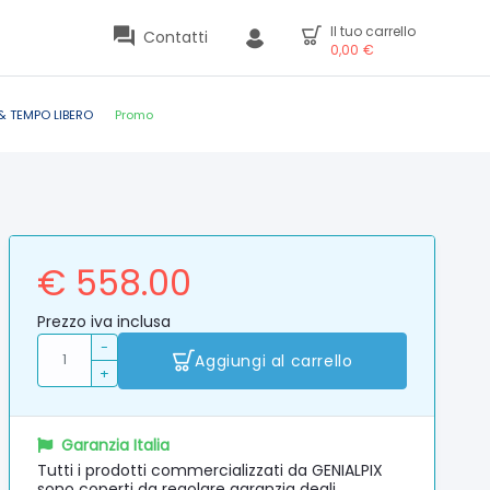
Il tuo carrello
Contatti
0,00
€
& TEMPO LIBERO
Promo
€ 558.00
Prezzo iva inclusa
-
Aggiungi al carrello
+
Garanzia Italia
Tutti i prodotti commercializzati da GENIALPIX
sono coperti da regolare garanzia degli