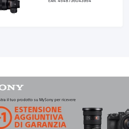
EAN: 4548736043954