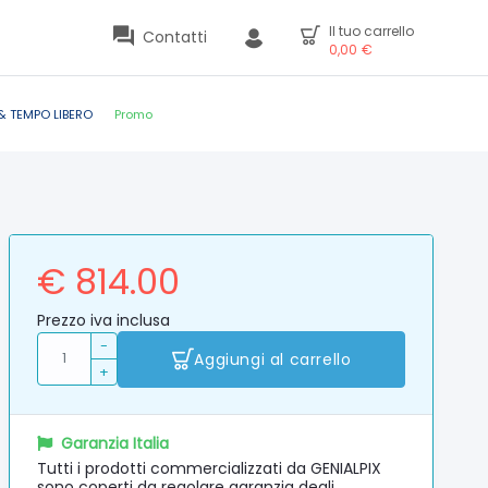
Il tuo carrello
Contatti
0,00
€
& TEMPO LIBERO
Promo
€ 814.00
Prezzo iva inclusa
-
Aggiungi al carrello
+
Garanzia Italia
Tutti i prodotti commercializzati da GENIALPIX
sono coperti da regolare garanzia degli