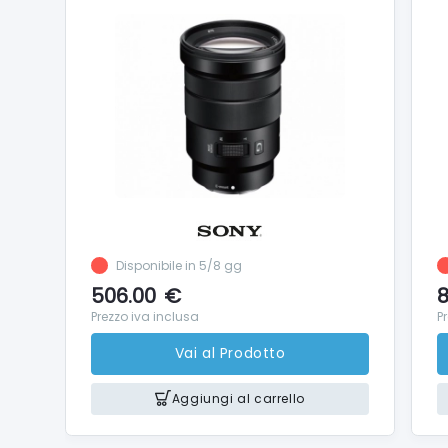
Disponibile in 5/8 gg
506.00
€
8
Prezzo iva inclusa
P
Vai al Prodotto
Aggiungi al carrello