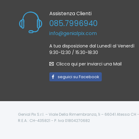
Assistenza Clienti
085.7996940
info@genialpix.com
A tua disposizione dal Lunedì al Venerdì
9:30-12:30 / 15:30-18:30
Clicca qui per inviarci una Mail
seguici su Facebook
Genial Pix S.r.l. – Viale Della Rimembranza, 1i – 66041 Atessa CH
R.E.A.: CH-435821 - P. Iva 01804270682