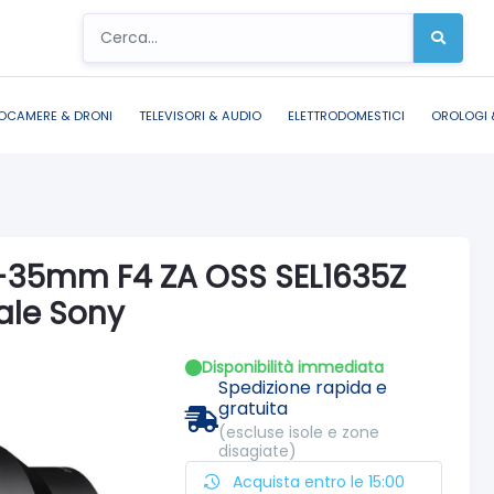
OCAMERE & DRONI
TELEVISORI & AUDIO
ELETTRODOMESTICI
OROLOGI 
16-35mm F4 ZA OSS SEL1635Z
iale Sony
Disponibilità immediata
Spedizione rapida e
gratuita
(escluse isole e zone
disagiate)
Acquista entro le 15:00