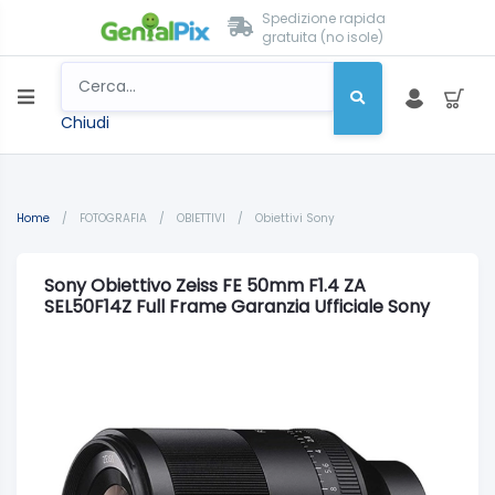
Spedizione rapida
gratuita (no isole)
Chiudi
Home
/
FOTOGRAFIA
/
OBIETTIVI
/
Obiettivi Sony
Sony Obiettivo Zeiss FE 50mm F1.4 ZA
SEL50F14Z Full Frame Garanzia Ufficiale Sony