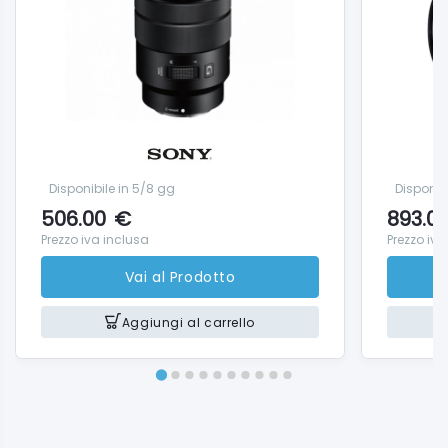
Disponibile in 5/8 gg
Disponib
506.00
€
893.0
Prezzo iva inclusa
Prezzo iva
Vai al Prodotto
Aggiungi al carrello