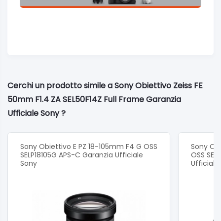
Cerchi un prodotto simile a Sony Obiettivo Zeiss FE
50mm F1.4 ZA SEL50F14Z Full Frame Garanzia
Ufficiale Sony ?
Sony Obiettivo E PZ 18-105mm F4 G OSS
Sony Ob
SELP18105G APS-C Garanzia Ufficiale
OSS SEL
Sony
Ufficial