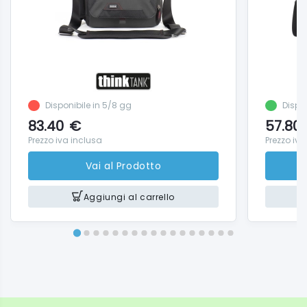
Disponibile in 5/8 gg
Dispo
83.40
€
57.80
Prezzo iva inclusa
Prezzo iva
Vai al Prodotto
Aggiungi al carrello