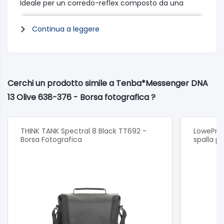
Ideale per un corredo-reflex composto da una
fotocamera, tre obiettivi (fino al 70-200mm f/2.8)
ed un flash.
Continua a leggere
Tasca interna per accogliere un iPad o un laptop da
13".
Tasche interne ed esterne per documenti ed effetti
personali.
L'interno imbottito può essere rimosso
Cerchi un prodotto simile a Tenba*Messenger DNA
completamente per convertire la borsa ad un uso
13 Olive 638-376 - Borsa fotografica ?
generale.
Dimensioni interne: 33 x 24 x 18 cm
Colore: Oliva
THINK TANK Spectral 8 Black TT692 -
LowePro 
Borsa Fotografica
spalla p