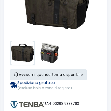
Avvisami quando torna disponibile
Spedizione gratuita
(escluse isole e zone disagiate)
EAN: 0026815383763