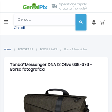
Spedizione rapida
gratuita (no isole)
Chiudi
Home
/
FOTOGRAFIA
/
BORSE E ZAINI
/
Borse foto e video
Tenba*Messenger DNA 13 Olive 638-376 -
Borsa fotografica