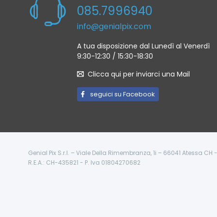
085.7996940
info@genialpix.com
A tua disposizione dal Lunedì al Venerdì
9:30-12:30 / 15:30-18:30
Clicca qui per inviarci una Mail
seguici su Facebook
Genial Pix S.r.l. – Viale Della Rimembranza, 1i – 66041 Atessa CH
R.E.A.: CH-435821 - P. Iva 01804270682