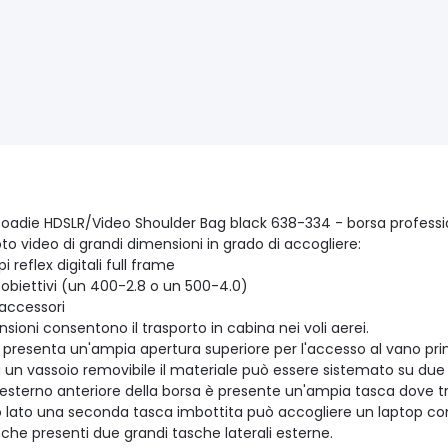
oadie HDSLR/Video Shoulder Bag black 638-334 - borsa professi
to video di grandi dimensioni in grado di accogliere:
i reflex digitali full frame
 obiettivi (un 400-2.8 o un 500-4.0)
 accessori
sioni consentono il trasporto in cabina nei voli aerei.
a presenta un'ampia apertura superiore per l'accesso al vano prin
 un vassoio removibile il materiale può essere sistemato su due div
o esterno anteriore della borsa è presente un'ampia tasca dove t
tro lato una seconda tasca imbottita può accogliere un laptop co
che presenti due grandi tasche laterali esterne.