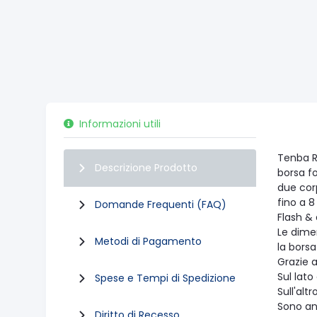
Informazioni utili
Tenba R
Descrizione Prodotto
borsa fo
due corp
fino a 8
Domande Frequenti (FAQ)
Flash &
Le dimen
Metodi di Pagamento
la bors
Grazie a
Sul lat
Spese e Tempi di Spedizione
Sull'al
Sono an
Diritto di Recesso