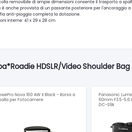
olla removibile di ampie dimensioni consente il trasporto a spall
 è anche provvista di un passante posteriore per l'ancoraggio a 
fia anti-pioggia completa la dotazione.
oni interne: 41 x 29 x 28 cm
nba*Roadie HDSLR/Video Shoulder Bag 
owePro Nova 160 AW II Black - Borsa a
Panasonic Lumix
palla per Fotocamere
60mm F3.5-5.6 
DC-S9k