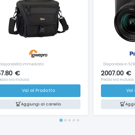
Disponibilità immediata
Disponibile in 5/
7.80
€
2007.00
€
rezzo iva inclusa
Prezzo iva inclusa
Vai al Prodotto
Vai
Aggiungi al carrello
Aggi