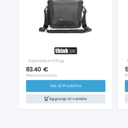
Disponibile in 5/8 gg
83.40
€
5
Prezzo iva inclusa
P
Vai al Prodotto
Aggiungi al carrello