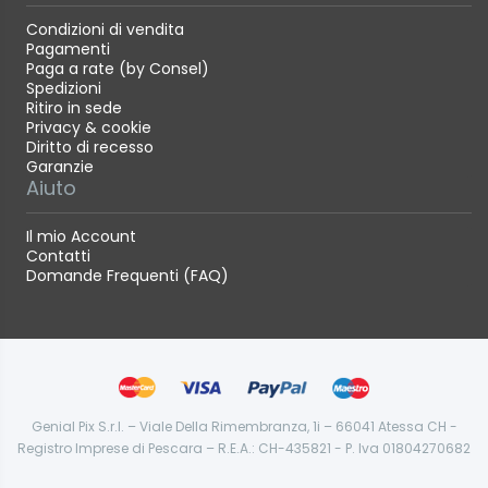
Condizioni di vendita
Pagamenti
Paga a rate (by Consel)
Spedizioni
Ritiro in sede
Privacy & cookie
Diritto di recesso
Garanzie
Aiuto
Il mio Account
Contatti
Domande Frequenti (FAQ)
Genial Pix S.r.l. – Viale Della Rimembranza, 1i – 66041 Atessa CH -
Registro Imprese di Pescara – R.E.A.: CH-435821 - P. Iva 01804270682