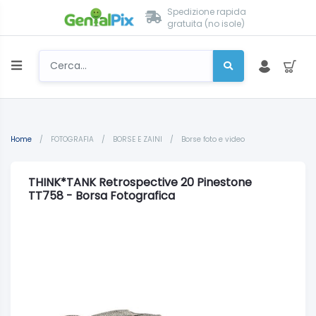
Spedizione rapida
gratuita (no isole)
Home
/
FOTOGRAFIA
/
BORSE E ZAINI
/
Borse foto e video
THINK*TANK Retrospective 20 Pinestone
TT758 - Borsa Fotografica