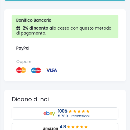
Bonifico Bancario
2% di sconto
alla cassa con questo metodo
di pagamento.
PayPal
Oppure
Dicono di noi
100%
5.780+ recensioni
4.8