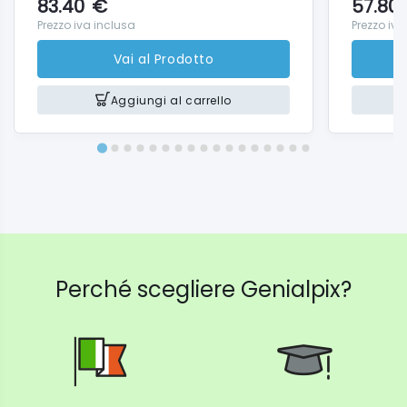
83.40
€
57.80
Prezzo iva inclusa
Prezzo iva
Vai al Prodotto
Aggiungi al carrello
Perché scegliere Genialpix?