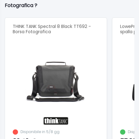
Fotografica ?
THINK TANK Spectral 8 Black TT692 -
LowePro 
Borsa Fotografica
spalla p
Disponibile in 5/8 gg
Dispo