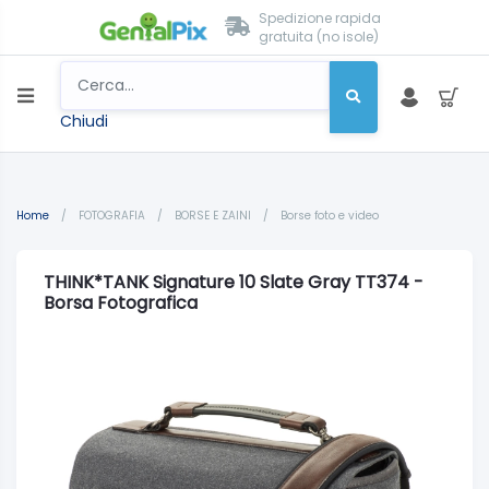
Spedizione rapida
gratuita (no isole)
Chiudi
Home
/
FOTOGRAFIA
/
BORSE E ZAINI
/
Borse foto e video
THINK*TANK Signature 10 Slate Gray TT374 -
Borsa Fotografica