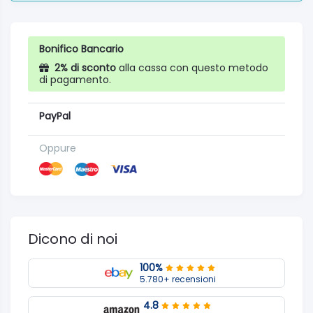
Bonifico Bancario
2% di sconto
alla cassa con questo metodo
di pagamento.
PayPal
Oppure
Dicono di noi
100%
5.780+ recensioni
4.8