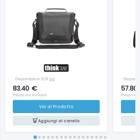
Disponibile in 5/8 gg
Disponib
83.40
€
57.80
Prezzo iva inclusa
Prezzo iva
Vai al Prodotto
Aggiungi al carrello