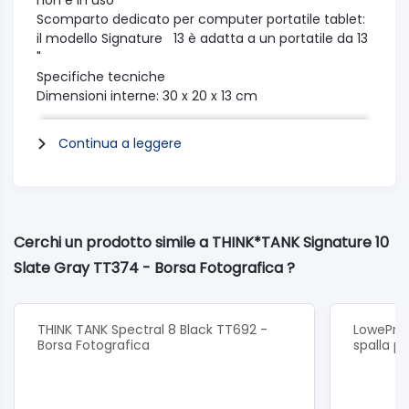
non è in uso
Scomparto dedicato per computer portatile tablet:
il modello Signature 13 è adatta a un portatile da 13
"
Specifiche tecniche
Dimensioni interne: 30 x 20 x 13 cm
Dimensioni esterne: 33 x 23 x 15 cm
10" Tablet Pocket: 29 x 20 x 2 cm
Continua a leggere
Peso: 1.3 kg
Cerchi un prodotto simile a THINK*TANK Signature 10
Slate Gray TT374 - Borsa Fotografica ?
THINK TANK Spectral 8 Black TT692 -
LowePro 
Borsa Fotografica
spalla p