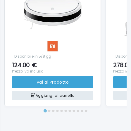
Funzione di pulizia efficiente e controllo del
serbatoio dell'acqua
La funzione di swipe, che può essere regolata
continuamente tramite l'app Xiaomi Home,
funziona con un serbatoio dell'acqua da 210 ml e tre
livelli di flusso dell'acqua regolabili. Pertanto, l'H40 si
adatta in modo flessibile a diversi rivestimenti per
Disponibile in 5/8 gg
Disponib
pavimenti e gradi di contaminazione al fine di
124.00
€
278.0
rimuovere con precisione sia le macchie d'acqua
Prezzo iva inclusa
Prezzo iva
leggere che lo sporco saldamente adesivo.
Vai al Prodotto
Navigazione intelligente e mappatura precisa
Aggiungi al carrello
Un sensore laser LDS scansiona l'area giorno a 360 °
e genera mappe dettagliate in tempo reale, che
vengono visualizzate nell'app come planimetrie
tridimensionali. Le zone di pulizia virtuale, le aree no-