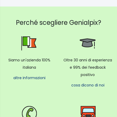
go e le modalità di tappeto speciali possono essere
definite individualmente dopo la creazione della
mappa, il che significa che ogni stanza viene
Perché scegliere Genialpix?
elaborata in modo mirato ed efficiente.
Perdurare le prestazioni della batteria e la grande
capacità di polvere
La batteria integrata da 5200 mAh consente fino a
Siamo un'azienda 100%
Oltre 30 anni di esperienza
180 minuti di tempo di pulizia continuo in modalità
italiana
e 99% dei feedback
standard, che è sufficiente per l'elaborazione di
positivo
grandi spazi abitativi in un'unica operazione.
altre informazioni
L'estrazione automatica della polvere nel sacchetto
cosa dicono di noi
di polvere da 4 litri elimina la polvere più fine per un
massimo di 90 giorni e garantisce un uso
praticamente privo di manutenzione.