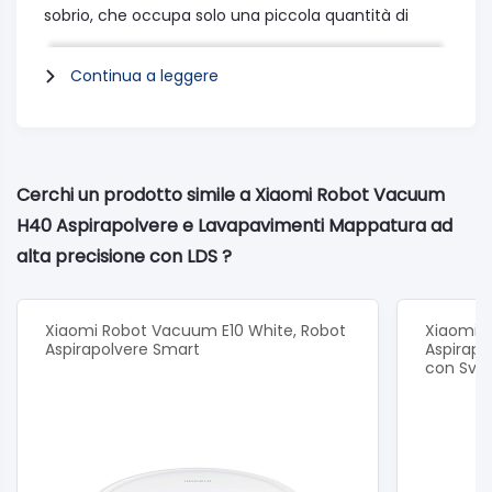
sobrio, che occupa solo una piccola quantità di
spazio nonostante la potente estrazione di polvere
Continua a leggere
per auto.
Potenza di aspirazione potente e tecnologia anti-
groviglio
Cerchi un prodotto simile a Xiaomi Robot Vacuum
All'interno dell'H40, un soffiatore di turbine funziona,
H40 Aspirapolvere e Lavapavimenti Mappatura ad
che genera potenze di aspirazione fino a 10000
alta precisione con LDS ?
Pascal e assorbe in modo affidabile anche residui
ostinati come peli di animali, fibre di carta e
particelle grossolane. Una tecnologia anti-tangolo
Xiaomi Robot Vacuum E10 White, Robot
Xiaomi 
Aspirapolvere Smart
Aspirapo
multi-stadio di nuova concezione sulla spazzola
con Svu
principale e laterale garantisce che i capelli lunghi e
i pelucchi vengano continuamente rimossi senza
avvolgere i pennelli.