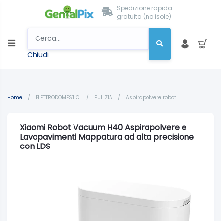
Spedizione rapida
gratuita (no isole)
Chiudi
Home
/
ELETTRODOMESTICI
/
PULIZIA
/
Aspirapolvere robot
Xiaomi Robot Vacuum H40 Aspirapolvere e
Lavapavimenti Mappatura ad alta precisione
con LDS