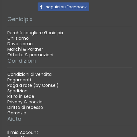
intermedia o di un'aspirazione e uno swipe profondi
seguici su Facebook
e profondi, questo sistema offre un concetto di
Genialpix
pulizia efficiente e in gran parte indipendente.
Perché scegliere Genialpix
Chi siamo
Contenuto della confezione
Dove siamo
Marchi & Partner
Offerte & promozioni
1 robot aspirapolvere
Condizioni
1 base di aggancio per ricarica e pulizia del panno
1 spazzola laterale anti-groviglio (non installata)
Condizioni di vendita
Pagamenti
1 spazzola laterale (non installata)
Paga a rate (by Consel)
1 spazzola principale (pre-installata)
Spedizioni
Ritiro in sede
1 coperchio della spazzola principale (pre-installato)
Privacy & cookie
1 contenitore di raccolta della polvere con filtro
Diritto di recesso
Garanzie
(pre-installato)
Aiuto
1 sacchetto per la polvere (pre-installato)
Il mio Account
1 serbatoio dell'acqua (non installato)