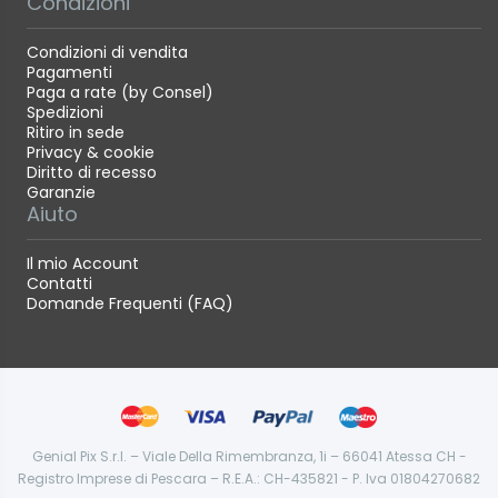
Condizioni
Condizioni di vendita
Pagamenti
Paga a rate (by Consel)
Spedizioni
Ritiro in sede
Privacy & cookie
Diritto di recesso
Garanzie
Aiuto
Il mio Account
Contatti
Domande Frequenti (FAQ)
Genial Pix S.r.l. – Viale Della Rimembranza, 1i – 66041 Atessa CH -
Registro Imprese di Pescara – R.E.A.: CH-435821 - P. Iva 01804270682