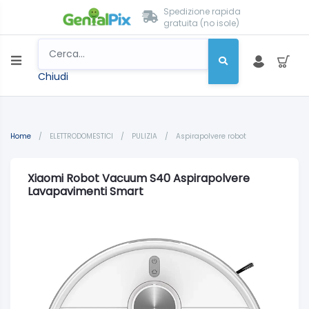
Spedizione rapida
gratuita (no isole)
Chiudi
Home
/
ELETTRODOMESTICI
/
PULIZIA
/
Aspirapolvere robot
Xiaomi Robot Vacuum S40 Aspirapolvere
Lavapavimenti Smart