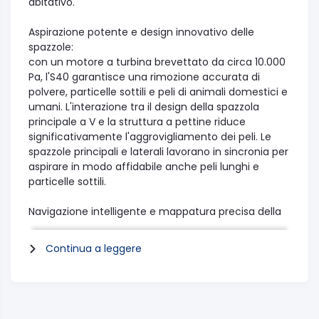
abitativo.
Aspirazione potente e design innovativo delle
spazzole:
con un motore a turbina brevettato da circa 10.000
Pa, l'S40 garantisce una rimozione accurata di
polvere, particelle sottili e peli di animali domestici e
umani. L'interazione tra il design della spazzola
principale a V e la struttura a pettine riduce
significativamente l'aggrovigliamento dei peli. Le
spazzole principali e laterali lavorano in sincronia per
aspirare in modo affidabile anche peli lunghi e
particelle sottili.
Navigazione intelligente e mappatura precisa della
stanza:
la navigazione laser LDS integrata scansiona la
Continua a leggere
stanza a 360 gradi e crea mappe 3D accurate di più
piani in tempi brevissimi. I percorsi pianificati
automaticamente riducono al minimo le doppie
pulizie e le aree trascurate, mentre i sensori rilevano
i gradini, evitano in modo affidabile gli ostacoli e