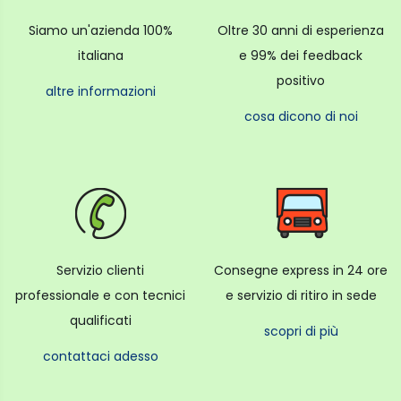
esigenti esigenze di pulizia domestica.
Siamo un'azienda 100%
Oltre 30 anni di esperienza
Dimensioni 340 x 340 x 98mm
italiana
e 99% dei feedback
Dimensioni del dock di ricarica 130 x 121 x 95mm
Capacità della batteria 5200mAh (capacità
positivo
altre informazioni
nominale)
Peso netto 4.12kg
cosa dicono di noi
Contenuto della confezione
Robot vuoto x1
Dock di ricarica x1
Spazzola laterale x1 (non installata)
Spazzola ×1 (pre-installato)
Mop Pad e Water Tank Assembly (con mop pad
Servizio clienti
Consegne express in 24 ore
montato) ×1
professionale e con tecnici
e servizio di ritiro in sede
Scomparto antipolvere ×1 (pre-installato)
qualificati
Alimentazione elettrica ×1
scopri di più
Manuale utente x1
contattaci adesso
Avviso di garanzia x1
Copertura del pennello x1