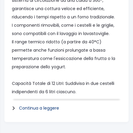
sistema di circolazione ad aria calda a 360°,
garantisce una cottura veloce ed efficiente,
riducendo i tempi rispetto a un forno tradizionale.
I componenti rimovibili, come i cestelli e le griglie,
sono compatibili con il lavaggio in lavastoviglie.
Il range termico ridotto (a partire da 40°C)
permette anche funzioni prolungate a bassa
temperatura come l'essiccazione della frutta o la
preparazione dello yogurt.
Capacità Totale di 12 Litri: Suddivisa in due cestelli
indipendenti da 6 litri ciascuno.
Cottura Fino a 4 Pietanze: Le due griglie interne
Continua a leggere
incluse permettono di sdoppiare lo spazio in ogni
cestello per cuocere contemporaneamente
contorni e secondi.