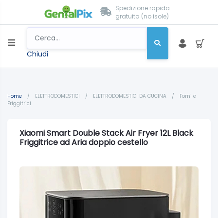
Spedizione rapida
gratuita (no isole)
Chiudi
Home
/
ELETTRODOMESTICI
/
ELETTRODOMESTICI DA CUCINA
/
Forni e
Friggitrici
Xiaomi Smart Double Stack Air Fryer 12L Black
Friggitrice ad Aria doppio cestello