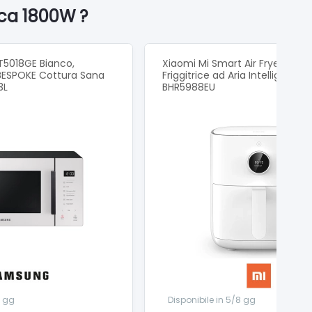
ica 1800W ?
5018GE Bianco,
Xiaomi Mi Smart Air Fryer 4,5L 
 BESPOKE Cottura Sana
Friggitrice ad Aria Intelligente,
3L
BHR5988EU
8 gg
Disponibile in 5/8 gg