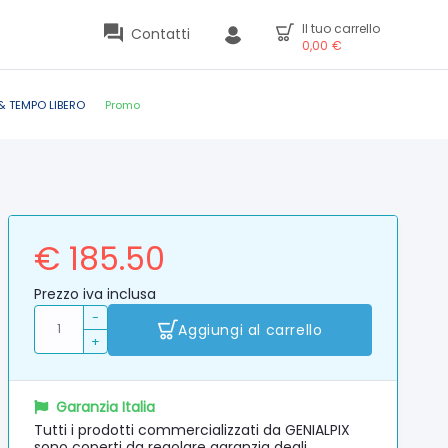
Il tuo carrello
Contatti
0,00
€
& TEMPO LIBERO
Promo
€ 185.50
Prezzo iva inclusa
-
Aggiungi al carrello
+
Garanzia Italia
Tutti i prodotti commercializzati da GENIALPIX
sono coperti da regolare garanzia degli