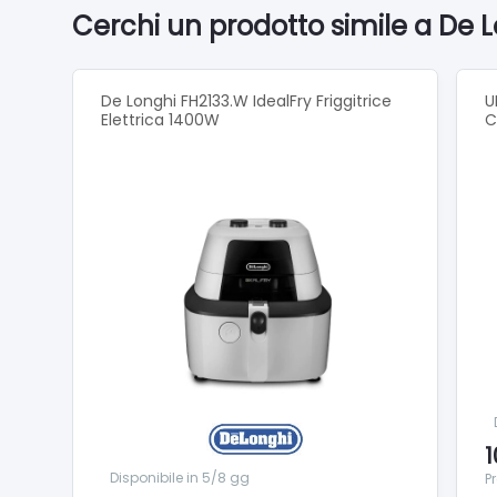
Interno
Cerchi un prodotto simile a De L
Conteni
Vano po
Vasca es
De Longhi FH2133.W IdealFry Friggitrice
U
Cestell
Elettrica 1400W
C
Fusibile
Oblò: ✓
Material
Materia
1
Disponibile in 5/8 gg
P