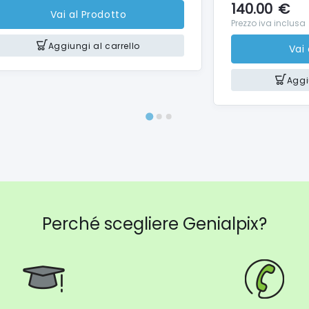
140.00
€
Vai al Prodotto
Prezzo iva inclusa
Aggiungi al carrello
Vai
Aggi
Perché scegliere Genialpix?