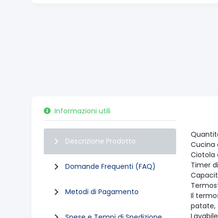
Informazioni utili
Quantità
Descrizione Prodotto
Cucina c
Ciotola 
Timer di
Domande Frequenti (FAQ)
Capacità 
Termost
Metodi di Pagamento
Il termo
patate,
Lavabile
Spese e Tempi di Spedizione