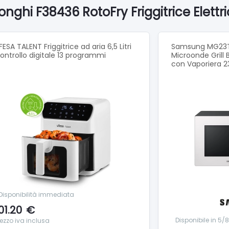
 antiaderente: ✓
onghi F38436 RotoFry Friggitrice Elettr
tore olio con filtro permanente: ✓
rta cavo: ✓
traibile: ✓
FESA TALENT Friggitrice ad aria 6,5 Litri
Samsung MG23T
o rotante: ✓
ontrollo digitale 13 programmi
Microonde Grill
 di sicurezza: ✓
con Vaporiera 2
e corpo: Plastic
le vasca: Teflon
Disponibilità immediata
01.20
€
Disponibile in 5/
rezzo iva inclusa