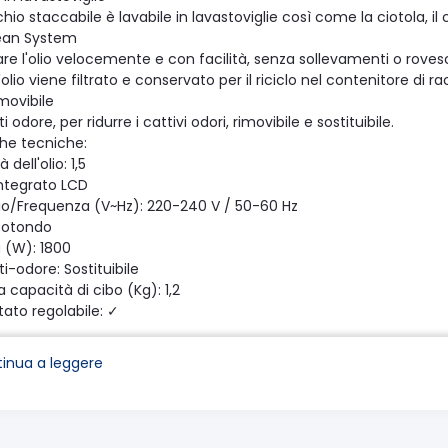
chio staccabile è lavabile in lavastoviglie così come la ciotola, il
ean System
are l'olio velocemente e con facilità, senza sollevamenti o rove
 l'olio viene filtrato e conservato per il riciclo nel contenitore di ra
emovibile
ti odore, per ridurre i cattivi odori, rimovibile e sostituibile.
che tecniche:
dell'olio: 1,5
Integrato LCD
io/Frequenza (V~Hz): 220-240 V / 50-60 Hz
Rotondo
 (W): 1800
nti-odore: Sostituibile
capacità di cibo (Kg): 1,2
ato regolabile: ✓
di pulizia profonda: ✓
oni esterne (lxpxh) (mm): 310x390x275
inua a leggere
ermoisolanti: ✓
ean System: ✓
 esterne cestello: ✓
ore Luminoso: ✓