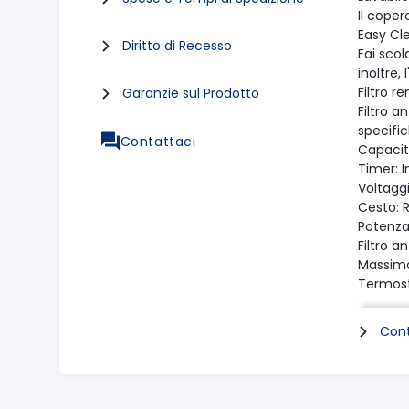
Il coper
Easy Cl
Diritto di Recesso
Fai scol
inoltre,
Filtro r
Garanzie sul Prodotto
Filtro an
specifi
Contattaci
Capacità 
Timer: 
Voltagg
Cesto: 
Potenza
Filtro a
Massima 
Termost
Sistema 
Dimensi
Cont
Pareti t
Easy Cl
Maniglie
Indicat