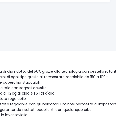
 di olio ridotta del 50% grazie alla tecnologia con cestello rotan
ibi di ogni tipo grazie al termostato regolabile da 150 a 190°C
e coperchio staccabili
gitale con segnali acustici
di 1,2 kg di cibo e 1,5 litri d'olio
ato regolabile
stato regolabile con gli indicatori luminosi permette di imposta
 garantendo risultati eccellenti con qualunque cibo.
 in lavastoviglie