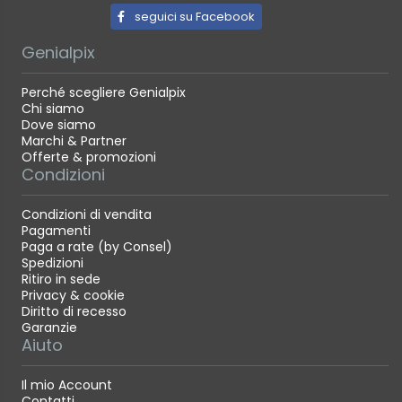
Eco Mode Yes
seguici su Facebook
Scongelamento (Auto / Power / Sensore) Quick
Genialpix
Sensore cottura No
Cottura a vapore Yes
Perché scegliere Genialpix
Chi siamo
Auto Steam Cook No
Dove siamo
Funzioni di cottura Yes
Marchi & Partner
Offerte & promozioni
Auto Cook Yes
Condizioni
Grill Fry No
Condizioni di vendita
Home Dessert Yes
Pagamenti
Bread Defrost No
Paga a rate (by Consel)
Spedizioni
Mantieni caldo Yes
Ritiro in sede
Autopulizia a vapore No
Privacy & cookie
Diritto di recesso
Piatto girevole On/Off No
Garanzie
Deodorizzazione No
Aiuto
Blocco di sicurezza per bambini Yes
Il mio Account
Memoria No
Contatti