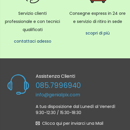
Grill Sheath
Servizio clienti
Consegne express in 24 ore
Potenza/Prestazioni
professionale e con tecnici
e servizio di ritiro in sede
qualificati
Alimentazione 230V / 50Hz
scopri di più
Alimentazione (microonde) 800 W
contattaci adesso
Consumo (Grill) 1100 W
Consumo (Max) 2300 W
Consumo (microonde) 1250 W
Livello di potenza 6
Assistenza Clienti
085.7996940
Caratteristiche
info@genialpix.com
A tua disposizione dal Lunedì al Venerdì
Tipi di cottura Yes
9:30-12:30 / 15:30-18:30
Orologio Yes
Clicca qui per inviarci una Mail
30 sec. Plus Yes