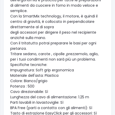
dell'ergonomia e praticità per tutte le preparazioni
di alimenti da cuocere in forno in modo veloce e
semplice.
Con la SmartMix technology, il motore, è quindi il
centro di gravità, è collocato in perpendicolare
direttamente al di sopra
degli accessori per dirigere il peso nel recipiente
anziché sulla mano.
Con il tritatutto potrai preparare le basi per ogni
pietanza.
Tritare sedano, carote , cipolle ,prezzemolo, aglio,
per i tuoi condimenti non sarà più un problema.
Specifiche tecniche:
Impugnatura: Soft grip ergonomica
Materiale dell'asta: Plastica
Colore: Bianco/grigio
Potenza : 500
Cavo direzionabile: Sì
Lunghezza del cavo di alimentazione: 1.25 m
Parti lavabili in lavastoviglie: Sì
BPA Free (parti a contatto con gli alimenti): Sì
Tasto di estrazione EasyClick per gli accessori: Sì