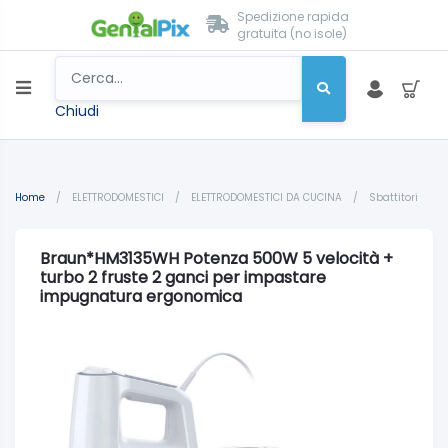
Spedizione rapida
gratuita (no isole)
Chiudi
Home
/
ELETTRODOMESTICI
/
ELETTRODOMESTICI DA CUCINA
/
Sbattitori
Braun*HM3135WH Potenza 500W 5 velocità +
turbo 2 fruste 2 ganci per impastare
impugnatura ergonomica