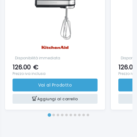
Disponibilità immediata
Disponib
126.00
€
126.00
Prezzo iva inclusa
Prezzo iva
Vai al Prodotto
Aggiungi al carrello