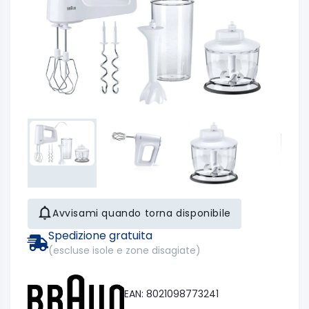
Avvisami quando torna disponibile
Spedizione gratuita
(escluse isole e zone disagiate)
EAN: 8021098773241