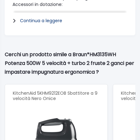
Accessori in dotazione:
Bicchiere da 600 ml: Sì
Tritatutto da 500 ml: Sì
Continua a leggere
2 fruste in acciaio inox: Sì
2 ganci per impastare in acciaio inox: Sì
2 ganci per impastare in acciaio inox: Sì
Garanzia ufficiale Italia.
Cerchi un prodotto simile a Braun*HM3135WH
Potenza 500W 5 velocità + turbo 2 fruste 2 ganci per
impastare impugnatura ergonomica ?
KitchenAid 5KHM9212EOB Sbattitore a 9
KitchenA
velocità Nero Onice
velocità