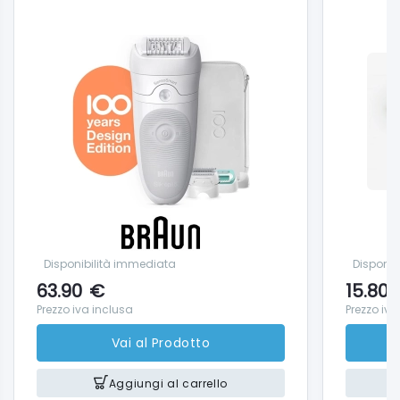
raggiungere facilmente le aree difficili.
La tecnologia MicroGrip con testina più ampia del
40% rimuove più peli in una sola passata, per
un’epilazione più efficace.
Preparati per una giornata in piscina senza
preoccuparti della ceretta, grazie alla testina
radente o al rifinitore. Nessun dolore. Nessun
appuntamento da fissare. Solo la pelle della zona
bikini liscia e pronta.
Il nuovo accessorio per il massaggio profondo di
Disponibilità immediata
Disponib
Braun offre un potente effetto massaggiante sul
63.90
€
15.80
corpo.
Prezzo iva inclusa
Prezzo iva
Stimolando la circolazione sanguigna, aiuta a
Vai al Prodotto
tonificare la pelle e a migliorarne l’aspetto.
Dotato di pinzette ampie, lunghe e profonde, Silk-
Aggiungi al carrello