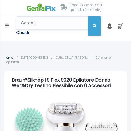
Spedizione rapida
gratuita (no isole)
Chiudi
Home
/
ELETTRODOMESTICI
/
CURA DELLA PERSONA
/
Epilatori e
Depilatori
Braun*Silk-èpil 9 Flex 9020 Epilatore Donna
Wet&Dry Testina Flessibile con 6 Accessori