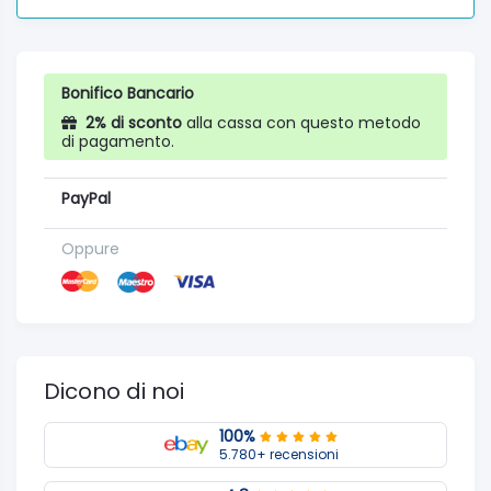
Bonifico Bancario
2% di sconto
alla cassa con questo metodo
di pagamento.
PayPal
Oppure
Dicono di noi
100%
5.780+ recensioni