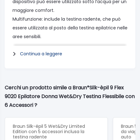
dispositivo può essere utilizzato sotto l’acqua per un
maggiore comfort.
Multifunzione: include la testina radente, che può
essere utilizzata al posto della testina epilatrice nelle
aree sensibili.
Continua a leggere
La forma completamente nuova con presa
antiscivolo è estremamente comoda sotto la
doccia e consente un movimento più semplice e
preciso, perfetto per rimuovere i peli nelle aree
Cerchi un prodotto simile a Braun*Silk-èpil 9 Flex
difficili da raggiungere.
9020 Epilatore Donna Wet&Dry Testina Flessibile con
Indossa il tuo top preferito con la sicurezza che le
6 Accessori ?
tue ascelle saranno morbide e lisce. Per le aree
particolarmente sensibili, si consiglia di utilizzare la
testina radente inclusa nel set.
Braun Silk-épil 5 Wet&Dry Limited
Braun 59
Edition con 5 accessori inclusa la
da viagg
Epila tutto il corpo, utilizzando la testina flessibile per
testina radente
auto