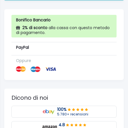
Bonifico Bancario
2% di sconto
alla cassa con questo metodo
di pagamento.
PayPal
Oppure
Dicono di noi
100%
5.780+ recensioni
4.8