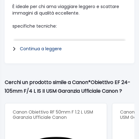
È ideale per chi ama viaggiare leggero e scattare
immagini di qualità eccellente.
specifiche tecniche:
diametro del filtro 77mm
Continua a leggere
max diametro x lunghezza mm 83,5 x 118
Peso 795 gr.
Angolo di campo (orizzontale, verticale, diagonale)
Cerchi un prodotto simile a Canon*Obiettivo EF 24-
74°-19° 20', 53°-13° 84°-23° 20'
105mm F/4 L IS II USM Garanzia Ufficiale Canon ?
Struttura obiettivo (elementi/gruppi) 17/12
Num. di lamelle del diaframma 10
Canon Obiettivo RF 50mm F 1.2 L USM
Canon Ob
Garanzia Ufficiale Canon
USM Gara
Apertura minima 22
distanza minima di messa a fuoco mt 0,45