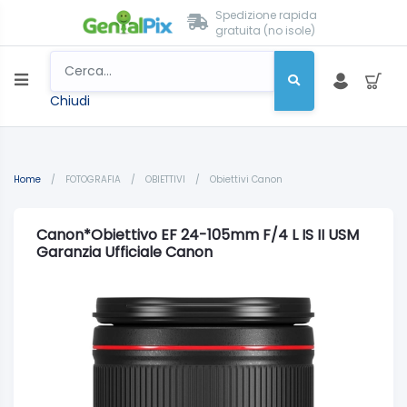
Spedizione rapida
gratuita (no isole)
Chiudi
Home
/
FOTOGRAFIA
/
OBIETTIVI
/
Obiettivi Canon
Canon*Obiettivo EF 24-105mm F/4 L IS II USM
Garanzia Ufficiale Canon