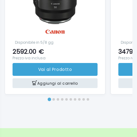
Disponibile in 5/8 gg
Disponib
2592.00
€
3479.
Prezzo iva inclusa
Prezzo iva
Vai al Prodotto
Aggiungi al carrello