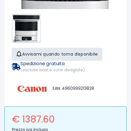
Avvisami quando torna disponibile
Spedizione gratuita
(escluse isole e zone disagiate)
EAN: 4960999213828
€ 1387.60
Prezzo iva inclusa