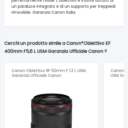
perfettamente nitide. L’obiettivo è inoltre dotato di
un paraluce integrato e di un supporto per treppiedi
rimovibile. Garanzia Canon Italia
Cerchi un prodotto simile a Canon*Obiettivo EF
400mm F5,6 L USM Garanzia Ufficiale Canon ?
Canon Obiettivo RF 50mm F 1.2 L USM
Canon Ob
Garanzia Ufficiale Canon
USM Gara