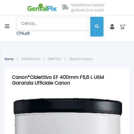
Spedizione rapida
gratuita (no isole)
Chiudi
Home
/
FOTOGRAFIA
/
OBIETTIVI
/
Obiettivi Canon
Canon*Obiettivo EF 400mm F5,6 L USM
Garanzia Ufficiale Canon