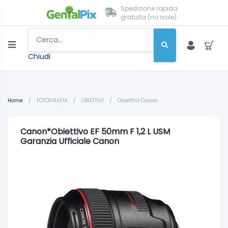
Spedizione rapida
gratuita (no isole)
Chiudi
Home
/
FOTOGRAFIA
/
OBIETTIVI
/
Obiettivi Canon
Canon*Obiettivo EF 50mm F 1,2 L USM
Garanzia Ufficiale Canon