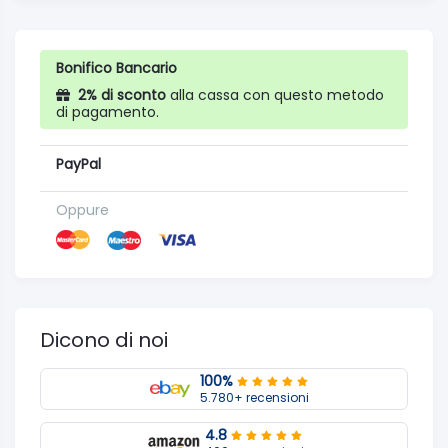
Bonifico Bancario
2% di sconto
alla cassa con questo metodo
di pagamento.
PayPal
Oppure
Dicono di noi
100%
5.780+ recensioni
4.8