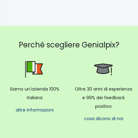
misurazione accurata della luce flash. Accessori:
L’obiettivo EF 50mm f/1.2L USM è fornito di paraluce
cilindrico e di astuccio morbido. Garanzia Canon
ITALIA
Perché scegliere Genialpix?
Siamo un'azienda 100%
Oltre 30 anni di esperienza
italiana
e 99% dei feedback
positivo
altre informazioni
cosa dicono di noi