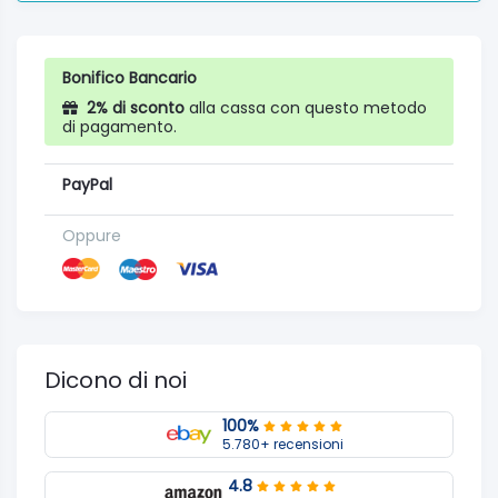
Bonifico Bancario
2% di sconto
alla cassa con questo metodo
di pagamento.
PayPal
Oppure
Dicono di noi
100%
5.780+ recensioni
4.8