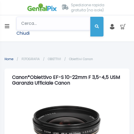
Spedizione rapida
gratuita (no isole)
Chiudi
Home
/
FOTOGRAFIA
/
OBIETTIVI
/
Obiettivi Canon
Canon*Obiettivo EF-S 10-22mm F 3,5-4,5 USM
Garanzia Ufficiale Canon