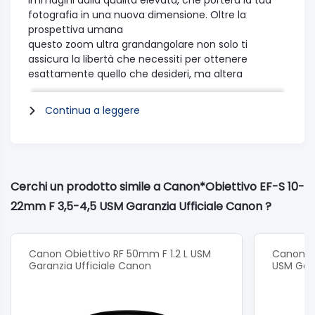
immagini dalla qualità elevata, che porterà la tua
fotografia in una nuova dimensione. Oltre la
prospettiva umana
questo zoom ultra grandangolare non solo ti
assicura la libertà che necessiti per ottenere
esattamente quello che desideri, ma altera
drasticamente la prospettiva per un’espressività
veramente dinamica.
Continua a leggere
L’obiettivo ti permette d’essere vicinissimo ai
soggetti, esagerando la differenza di dimensioni tra
l’oggetto e lo sfondo. I fotografi creativi possono
sfruttare questa possibilità per inventare contrasti
eccellenti tra il soggetto e lo sfondo, per un forte
Cerchi un prodotto simile a Canon*Obiettivo EF-S 10-
senso della presenza o per creare un particolare
22mm F 3,5-4,5 USM Garanzia Ufficiale Canon ?
effetto di messa a fuoco di ogni elemento
dell’immagine.
Eccezionalmente leggero e compatto per la sua
gamma di lunghezze focali, EF-S 10-22mm f/3,5-4,5
Canon Obiettivo RF 50mm F 1.2 L USM
Canon Ob
USM vanta anche una distanza minima di messa a
Garanzia Ufficiale Canon
USM Gara
fuoco di soli 24 cm. Rapida messa a fuoco Il motore
anulare USM lavora alla perfezione con tutte le
fotocamere, per una messa a fuoco e un tracking