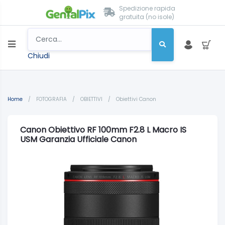
Spedizione rapida
gratuita (no isole)
Chiudi
Home
/
FOTOGRAFIA
/
OBIETTIVI
/
Obiettivi Canon
Canon Obiettivo RF 100mm F2.8 L Macro IS
USM Garanzia Ufficiale Canon