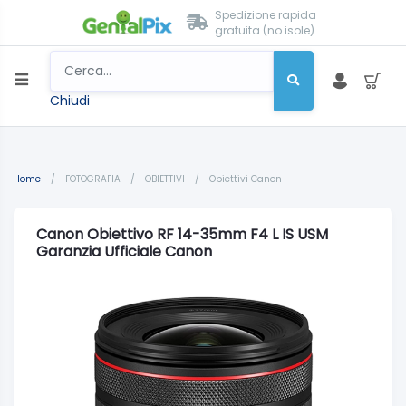
Spedizione rapida
gratuita (no isole)
Chiudi
Home
/
FOTOGRAFIA
/
OBIETTIVI
/
Obiettivi Canon
Canon Obiettivo RF 14-35mm F4 L IS USM
Garanzia Ufficiale Canon