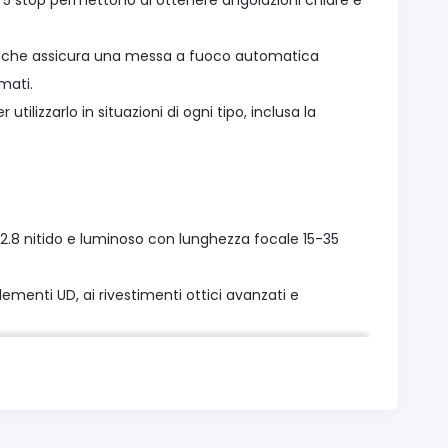
a 5 stop permettono di ottenere angolazioni chiare e
M, che assicura una messa a fuoco automatica
mati.
 utilizzarlo in situazioni di ogni tipo, inclusa la
2.8 nitido e luminoso con lunghezza focale 15-35
elementi UD, ai rivestimenti ottici avanzati e
che assicura un autofocus istantaneo, silenzioso ed
obiettivi della serie L, che assicura l'isolamento dagli
iori e posteriori garantisce la massima protezione