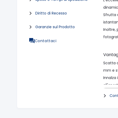
L'eccel
dinamich
Diritto di Recesso
Sfrutta
istantan
Garanzie sul Prodotto
Inoltre,
fotogra
Contattaci
Vantag
Scatta 
mm e st
Innalza 
all'aper
Sfrutta
Cont
estrema
Scatta c
agenti a