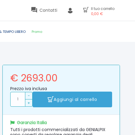
Il tuo carrello
Contatti
0,00
€
& TEMPO LIBERO
Promo
€ 2693.00
Prezzo iva inclusa
-
Aggiungi al carrello
+
Garanzia Italia
Tutti i prodotti commercializzati da GENIALPIX
sono coperti da regolare garanzia degli