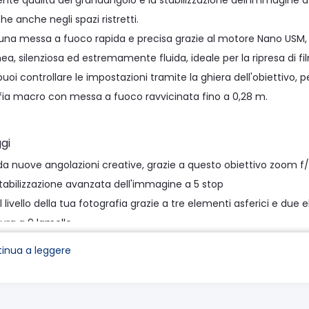
lente qualità del grandangolo e la stabilizzazione dell'immagine 
e anche negli spazi ristretti.
 una messa a fuoco rapida e precisa grazie al motore Nano US
ea, silenziosa ed estremamente fluida, ideale per la ripresa di fil
 puoi controllare le impostazioni tramite la ghiera dell'obiettivo, per
fia macro con messa a fuoco ravvicinata fino a 0,28 m.
gi
da nuove angolazioni creative, grazie a questo obiettivo zoom f/
abilizzazione avanzata dell'immagine a 5 stop
il livello della tua fotografia grazie a tre elementi asferici e due 
tura a 9 lamelle
 una messa a fuoco rapida e precisa grazie al motore Nano USM 
inua a leggere
mente fluido
on sicurezza in tutte le condizioni grazie alla qualità tipica degli 
tmosferici, mentre il rivestimento al fluoro degli elementi anter