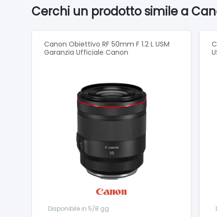
contro l
Cerchi un prodotto simile a Can
Permette
fotogra
Canon Obiettivo RF 50mm F 1.2 L USM
C
Garanzia Ufficiale Canon
U
Conten
RF 15-
Paralu
Custodi
Coperch
Copriob
Compat
EOS R
EOS R
Disponibile in 5/8 gg
EOS R