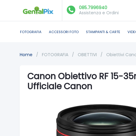
085.7996940
Assistenza e Ordini
FOTOGRAFIA
ACCESSORI FOTO
STAMPANTI & CARTE
VIDE
Home
/
FOTOGRAFIA
/
OBIETTIVI
/
Obiettivi Can
Canon Obiettivo RF 15-35
Ufficiale Canon