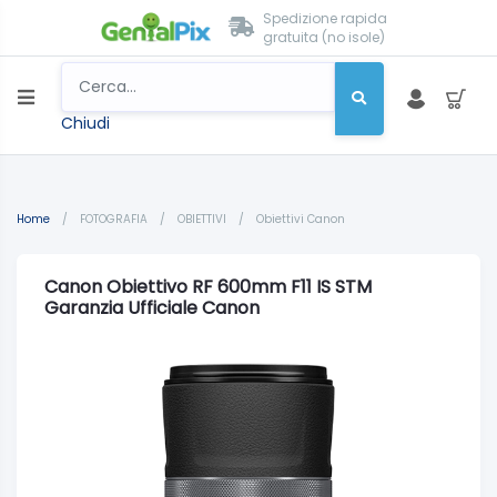
Spedizione rapida
gratuita (no isole)
Chiudi
Home
/
FOTOGRAFIA
/
OBIETTIVI
/
Obiettivi Canon
Canon Obiettivo RF 600mm F11 IS STM
Garanzia Ufficiale Canon