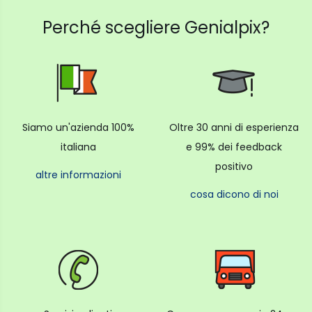
Copriobiettivo E-82II
Perché scegliere Genialpix?
Tappo antipolvere RF
Kit manuale dell'utente
Compatibilità
EOS R
Siamo un'azienda 100%
Oltre 30 anni di esperienza
EOS RP
italiana
e 99% dei feedback
EOS Ra
positivo
EOS R5
altre informazioni
EOS R6
cosa dicono di noi