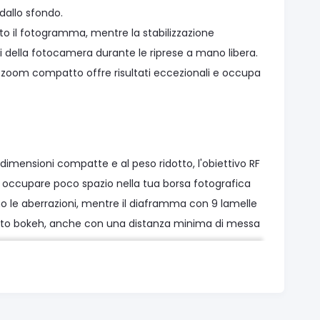
dallo sfondo.
utto il fotogramma, mentre la stabilizzazione
 della fotocamera durante le riprese a mano libera.
 zoom compatto offre risultati eccezionali e occupa
e dimensioni compatte e al peso ridotto, l'obiettivo RF
 occupare poco spazio nella tua borsa fotografica
o le aberrazioni, mentre il diaframma con 9 lamelle
etto bokeh, anche con una distanza minima di messa
mmagine fino a 5 stop garantisce la massima sicurezza
sa come mai prima, perfetta sia per le foto che per