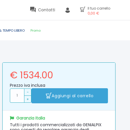
Il tuo carrello
Contatti
0,00
€
& TEMPO LIBERO
Promo
€ 1534.00
Prezzo iva inclusa
-
Aggiungi al carrello
+
Garanzia Italia
Tutti i prodotti commercializzati da GENIALPIX
sono coperti da regolare garanzia degli