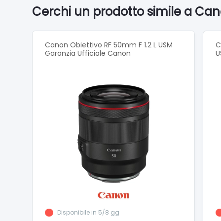
Questo o
Cerchi un prodotto simile a Can
contro 
in pieno
Canon Obiettivo RF 50mm F 1.2 L USM
C
Garanzia Ufficiale Canon
U
Conten
RF 70-
Tappo a
Paraluc
Tappo 
Custodi
Kit man
Compat
EOS R
EOS R
Disponibile in 5/8 gg