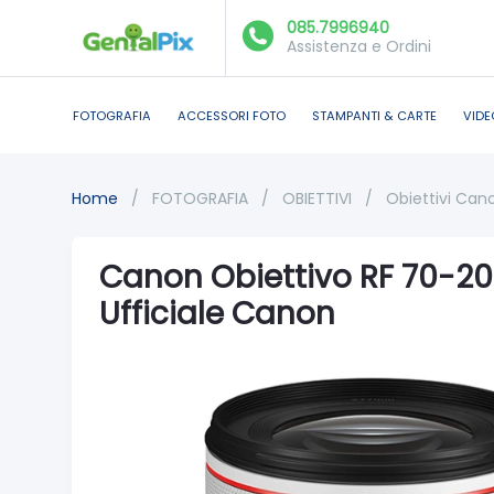
085.7996940
Assistenza e Ordini
FOTOGRAFIA
ACCESSORI FOTO
STAMPANTI & CARTE
VIDE
Home
/
FOTOGRAFIA
/
OBIETTIVI
/
Obiettivi Can
Canon Obiettivo RF 70-2
Ufficiale Canon