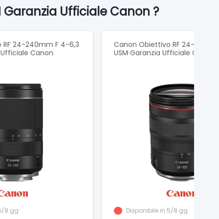
 rivestimenti al fluoro per la massima protezione
 Garanzia Ufficiale Canon ?
e sotto controllo la temperatura dell'obiettivo anche
o RF 24-240mm F 4-6,3
Canon Obiettivo RF 24-105mm F
 Ufficiale Canon
USM Garanzia Ufficiale Canon
 5/8 gg
Disponibile in 5/8 gg