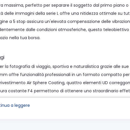
ra massima, perfetto per separare il soggetto dal primo piano o 
tà delle immagini della serie L offre una nitidezza ottimale su t
ine a 5 stop assicura un'elevata compensazione delle vibrazioni
dentemente dalle condizioni atmosferiche, questo teleobiettivo
zio nella tua borsa.
gi
er la fotografia di viaggio, sportiva e naturalistica grazie alle su
m offre funzionalità professionali in un formato compatto per
l rivestimento Air Sphere Coating, quattro elementi UD correggon
rtura costante F4 permettono di ottenere uno straordinario eff
 di 0,6 m
inua a leggere
to per scatti a mano libera stabili, lo stabilizzatore ottico d'i
ori Nano USM garantiscono una messa a fuoco veloce e silenzio