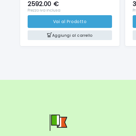
EOS R
2592.00
€
3
Prezzo iva inclusa
EOS R
P
EOS R
Vai al Prodotto
Aggiungi al carrello