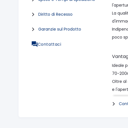
l'apertu
La quali
Diritto di Recesso
d'immag
Garanzie sul Prodotto
Indipen
poco spa
Contattaci
Vantag
Ideale p
70-200m
Oltre a
e l'ape
a fuoco
Cont
Progetta
Due mot
i video