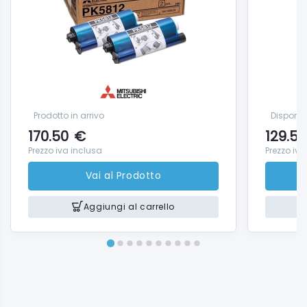
Prodotto in arrivo
Disponib
170.50
€
129.50
Prezzo iva inclusa
Prezzo iva
Vai al Prodotto
Aggiungi al carrello