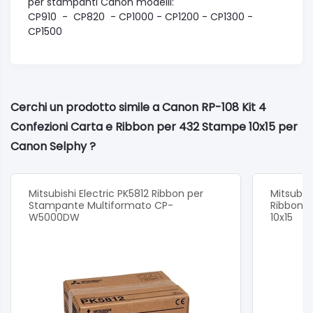
per stampanti Canon modelli:
CP910 - CP820 - CP1000 - CP1200 - CP1300 -
CP1500
Cerchi un prodotto simile a Canon RP-108 Kit 4
Confezioni Carta e Ribbon per 432 Stampe 10x15 per
Canon Selphy ?
Mitsubishi Electric PK5812 Ribbon per
Mitsubis
Stampante Multiformato CP-
Ribbon p
W5000DW
10x15