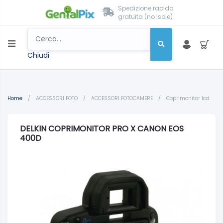
Spedizione rapida
gratuita (no isole)
Chiudi
Home
/
ACCESSORI FOTO
/
ACCESSORI FOTOCAMERE
/
Coprimonitor lcd
DELKIN COPRIMONITOR PRO X CANON EOS
400D