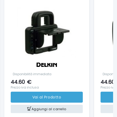
Disponibilità immediata
Disponib
44.60
€
44.60
Prezzo iva inclusa
Prezzo iva
Vai al Prodotto
Aggiungi al carrello