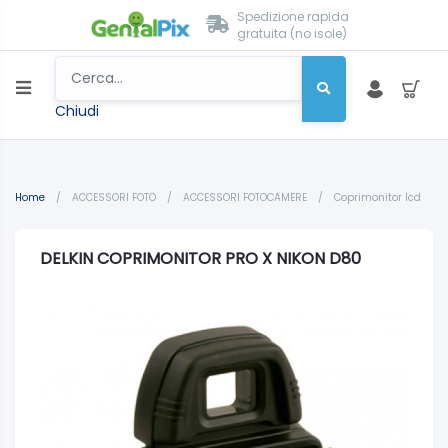
Spedizione rapida
gratuita (no isole)
Chiudi
Home
/
ACCESSORI FOTO
/
ACCESSORI FOTOCAMERE
/
Coprimonitor lcd
DELKIN COPRIMONITOR PRO X NIKON D80