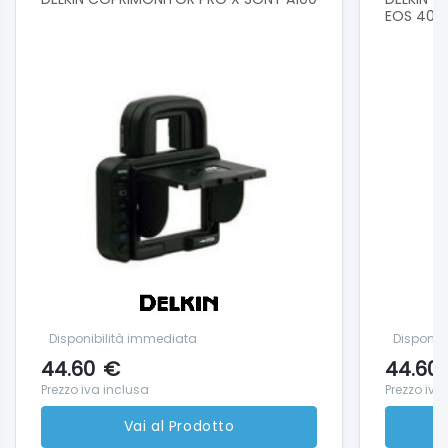
EOS 400
Disponibilità immediata
Disponib
44.60
€
44.60
Prezzo iva inclusa
Prezzo iva
Vai al Prodotto