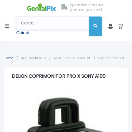
Spedizione rapida
gratuita (no isole)
Chiudi
Home
/
ACCESSORI FOTO
/
ACCESSORI FOTOCAMERE
/
Coprimonitor lcd
DELKIN COPRIMONITOR PRO X SONY A100