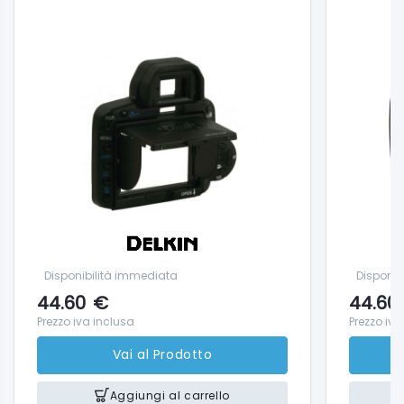
Disponibilità immediata
Disponib
44.60
€
44.60
Prezzo iva inclusa
Prezzo iva
Vai al Prodotto
Aggiungi al carrello