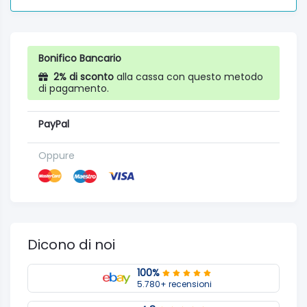
Bonifico Bancario
2% di sconto
alla cassa con questo metodo
di pagamento.
PayPal
Oppure
Dicono di noi
100%
5.780+ recensioni