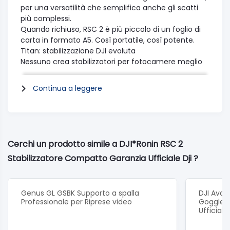
per una versatilità che semplifica anche gli scatti
più complessi.
Quando richiuso, RSC 2 è più piccolo di un foglio di
carta in formato A5. Così portatile, così potente.
Titan: stabilizzazione DJI evoluta
Nessuno crea stabilizzatori per fotocamere meglio
di DJI. Il nostro algoritmo di stabilizzazione Titan
cattura immagini più fluide che mai.
Continua a leggere
La modalità SuperSmooth compensa i micro
movimenti e aumenta la coppia, stabilizzando
persino obiettivi zoom da 100 mm.
Il quadrante frontale garantisce una messa a fuoco
precisa in qualsiasi scenario e con una sola mano.
Cerchi un prodotto simile a DJI*Ronin RSC 2
La piastra a due livelli per l’installazione della
Stabilizzatore Compatto Garanzia Ufficiale Dji ?
fotocamera è compatibile per l’uso con diverse
marche e modelli.
Passa alla modalità verticale con un solo tocco, per
riprendere immagini professionali da postare sui
Genus GL GSBK Supporto a spalla
DJI Avat
social media.
Professionale per Riprese video
Goggles 
Ufficiale 
Lo schermo OLED integrato da un pollice offre un
controllo totale, subito a portata di dita.