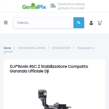
Spedizione rapida
gratuita (no isole)
Home
/
VIDEOCAMERE & DRONI
/
STABILIZZATORI
/
Steadycam e
gimbal
DJI*Ronin RSC 2 Stabilizzatore Compatto
Garanzia Ufficiale Dji