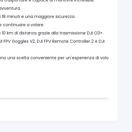
da trasportare e capace di manovre incredibili.
i avventura.
i 18 minuti e una maggiore sicurezza.
 e continuare a volare.
a 10 km di distanza grazie alla trasmissione DJI O3+.
I FPV Goggles V2, DJI FPV Remote Controller 2 e DJI
endono una scelta conveniente per un'esperienza di volo