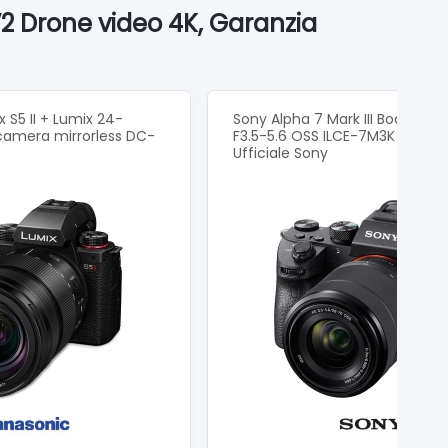
2 Drone video 4K, Garanzia
 S5 II + Lumix 24-
Sony Alpha 7 Mark III Body +
amera mirrorless DC-
F3.5-5.6 OSS ILCE-7M3K Garanz
Ufficiale Sony