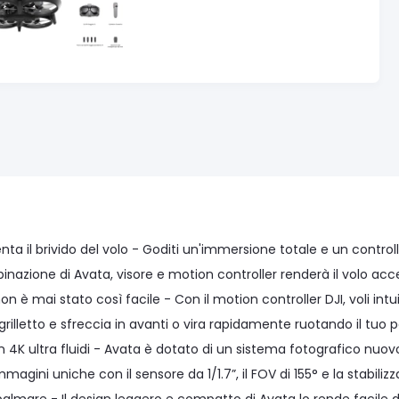
ta il brivido del volo - Goditi un'immersione totale e un controll
nazione di Avata, visore e motion controller renderà il volo acces
on è mai stato così facile - Con il motion controller DJI, voli int
 grilletto e sfreccia in avanti o vira rapidamente ruotando il tuo p
in 4K ultra fluidi - Avata è dotato di un sistema fotografico nuo
mmagini uniche con il sensore da 1/1.7”, il FOV di 155° e la stabiliz