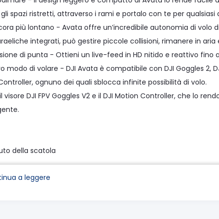
palmare - Il design leggero e compatto di Avata lo rende facile 
 gli spazi ristretti, attraverso i rami e portalo con te per qualsias
cora più lontano - Avata offre un’incredibile autonomia di volo d
raeliche integrati, può gestire piccole collisioni, rimanere in aria
ione di punta - Ottieni un live-feed in HD nitido e reattivo fino 
o modo di volare - DJI Avata è compatibile con DJI Goggles 2, DJ
ontroller, ognuno dei quali sblocca infinite possibilità di volo.
il visore DJI FPV Goggles V2 e il DJI Motion Controller, che lo r
gente.
to della scatola
inua a leggere
a ×1
 di volo intelligente per DJI Avata ×1
er DJI Avata (coppia) ×3