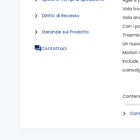
Agile e 
Vola tra
Diritto di Recesso
Vola an
Con i pa
Garanzie sul Prodotto
Trasmiss
Un nuov
Contattaci
Motion C
Include 
coinvol
Contenu
Cont
DJI Avat
Batteria
Eliche p