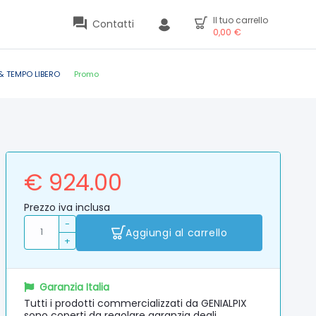
Il tuo carrello
Contatti
0,00
€
& TEMPO LIBERO
Promo
€ 924.00
Prezzo iva inclusa
-
Aggiungi al carrello
+
Garanzia Italia
Tutti i prodotti commercializzati da GENIALPIX
sono coperti da regolare garanzia degli