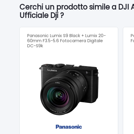
Adattat
Cerchi un prodotto simile a DJI
Protezio
Ufficiale Dji ?
Cavo PD
Cacciav
Viti (M
Panasonic Lumix S9 Black + Lumix 20-
P
60mm F3.5-5.6 Fotocamera Digitale
F
DJI FPV
DC-S9k
Batteria
Fascia p
Cavo di
Antenna
Cavo US
Cavo OT
DJI Moti
Cordino