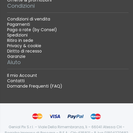
Condizioni
Condizioni di vendita
Pagamenti
Paga a rate (by Consel)
Spedizioni
Ritiro in sede
Privacy & cookie
Diritto di recesso
Garanzie
Aiuto
Il mio Account
Contatti
Domande Frequenti (FAQ)
Genial Pix S.r.l. – Viale Della Rimembranza, 1i – 66041 Atessa CH -
Registro Imprese di Pescara – R.E.A.: CH-435821 - P. Iva 01804270682