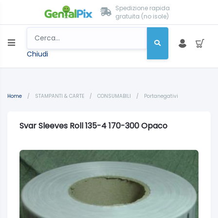
Spedizione rapida
gratuita (no isole)
Chiudi
Home
/
STAMPANTI & CARTE
/
CONSUMABILI
/
Portanegativi
Svar Sleeves Roll 135-4 170-300 Opaco