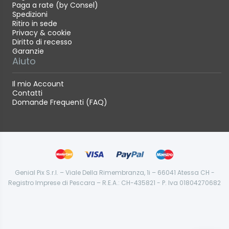
Paga a rate (by Consel)
Spedizioni
Ritiro in sede
Privacy & cookie
Diritto di recesso
Garanzie
Aiuto
Il mio Account
Contatti
Domande Frequenti (FAQ)
Genial Pix S.r.l. – Viale Della Rimembranza, 1i – 66041 Atessa CH -
Registro Imprese di Pescara – R.E.A.: CH-435821 - P. Iva 01804270682