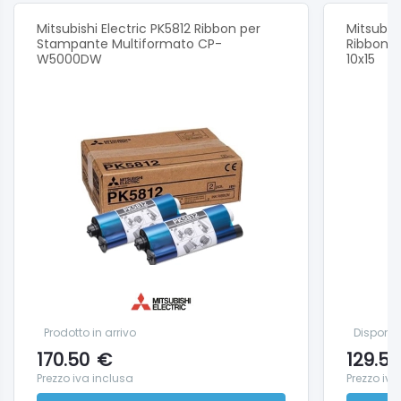
Mitsubishi Electric PK5812 Ribbon per
Mitsubis
Stampante Multiformato CP-
Ribbon p
W5000DW
10x15
Prodotto in arrivo
Disponib
170.50
€
129.50
Prezzo iva inclusa
Prezzo iva