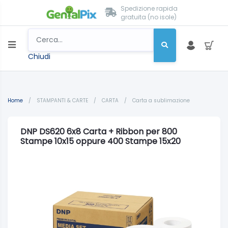
Spedizione rapida
gratuita (no isole)
Chiudi
Home
/
STAMPANTI & CARTE
/
CARTA
/
Carta a sublimazione
DNP DS620 6x8 Carta + Ribbon per 800
Stampe 10x15 oppure 400 Stampe 15x20