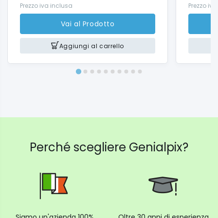
Prezzo iva inclusa
Prezzo iva
Vai al Prodotto
Aggiungi al carrello
Perché scegliere Genialpix?
Siamo un'azienda 100%
Oltre 30 anni di esperienza