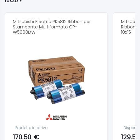
15x20 ?
Mitsubishi Electric PK5812 Ribbon per
Mitsubis
Stampante Multiformato CP-
Ribbon p
W5000DW
10x15
Prodotto in arrivo
Disponib
170.50
€
129.50