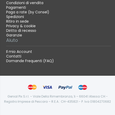
Condizioni di vendita
Pagamenti
Paga a rate (by Consel)
Spedizioni
Ritiro in sede
Privacy & cookie
Diritto di recesso
Garanzie
Aiuto
Il mio Account
Contatti
Domande Frequenti (FAQ)
Genial Pix S.r.l. – Viale Della Rimembranza, 1i – 66041 Atessa CH -
Registro Imprese di Pescara – R.E.A.: CH-435821 - P. Iva 01804270682