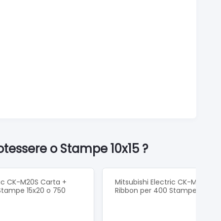
otessere o Stampe 10x15 ?
tric CK-M20S Carta +
Mitsubishi Electric CK-M18S Ca
Stampe 15x20 o 750
Ribbon per 400 Stampe 13x18 o