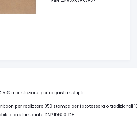
EAN: 4582287837822
5 € a confezione per acquisti multipli.
ribbon per realizzare 350 stampe per fototessera o tradizionali 1
bile con stampante DNP ID600 ID+