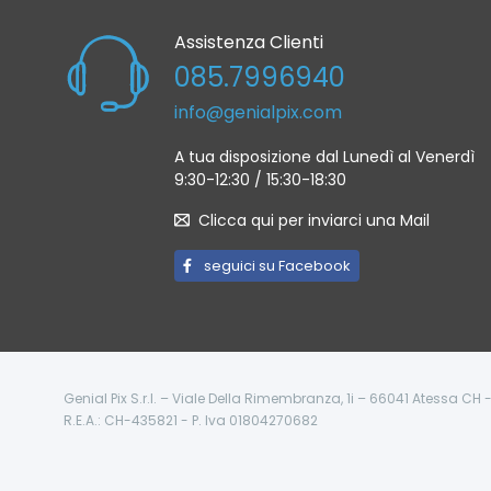
Assistenza Clienti
085.7996940
info@genialpix.com
A tua disposizione dal Lunedì al Venerdì
9:30-12:30 / 15:30-18:30
Clicca qui per inviarci una Mail
seguici su Facebook
Genial Pix S.r.l. – Viale Della Rimembranza, 1i – 66041 Atessa CH
R.E.A.: CH-435821 - P. Iva 01804270682