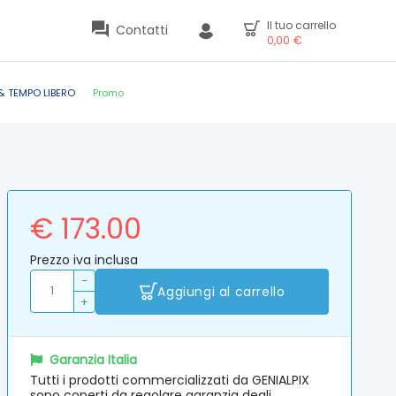
Il tuo carrello
Contatti
0,00
€
& TEMPO LIBERO
Promo
€ 173.00
Prezzo iva inclusa
-
Aggiungi al carrello
+
Garanzia Italia
Tutti i prodotti commercializzati da GENIALPIX
sono coperti da regolare garanzia degli