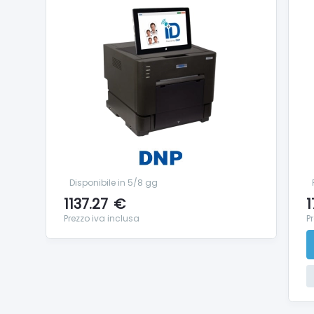
Disponibile in 5/8 gg
1137.27
€
1
Prezzo iva inclusa
P