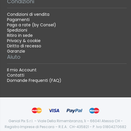
Condizioni
Condizioni di vendita
Pagamenti
Paga a rate (by Consel)
Spedizioni
Ritiro in sede
Privacy & cookie
Diritto di recesso
Garanzie
Aiuto
Il mio Account
Contatti
Domande Frequenti (FAQ)
Genial Pix S.r.l. – Viale Della Rimembranza, 1i – 66041 Atessa CH -
Registro Imprese di Pescara – R.E.A.: CH-435821 - P. Iva 01804270682