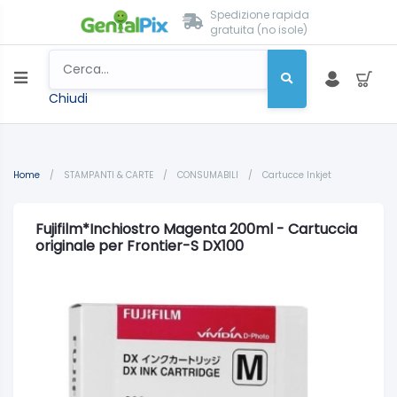
Spedizione rapida
gratuita (no isole)
Chiudi
Home
/
STAMPANTI & CARTE
/
CONSUMABILI
/
Cartucce Inkjet
Fujifilm*Inchiostro Magenta 200ml - Cartuccia
originale per Frontier-S DX100