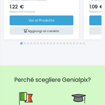
1.22
€
1.09
€
Prezzo iva inclusa
Prezzo iva 
Vai al Prodotto
Aggiungi al carrello
Perché scegliere Genialpix?